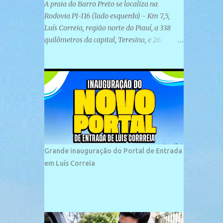
A praia do Barro Preto se localiza na
Rodovia PI-116 (lado esquerdo) - Km 7,5,
Luís Correia, região norte do Piauí, a 338
quilômetros da capital, Teresina, e 26
quilômetros da cidade de Parnaíba. É
formada por uma ampla faixa de areia
plana e retilínea na maior parte de sua
extensão, chegando a mais ou menos a 1,5
km de paisagens exuberantes. Possui ondas
suaves devido ao extensivo molhe de pedras
que não chegam a 2 metros de altura, não
apresentando dunas em seu espaço
geográfico. Não se sabe ao certo porque a
Grande inauguração do Portal de Entrada
praia leva esse nome, e muitas das suas
em Luís Correia
historias foram esquecidas ao longo do
tempo. A praia é frequentada por moradores
e turistas, em geral veranistas piauienses e,
em menor número, pessoas de estados
vizinhos. O bairro onde se localiza a praia é