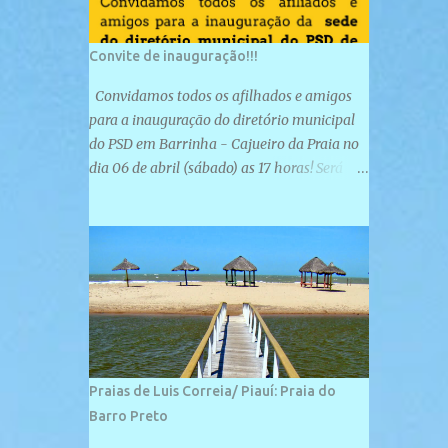
Convite de inauguração!!!
Convidamos todos os afilhados e amigos
para a inauguração do diretório municipal
do PSD em Barrinha - Cajueiro da Praia no
dia 06 de abril (sábado) as 17 horas! Será
uma grande confraternização do PSD, com a
inauguração de sua sede e a realização de
novas filiações partidárias. A sede está
localizada na Rua São José, 98 Barrinha -
Cajueiro da Praia.
Praias de Luis Correia/ Piauí: Praia do
Barro Preto