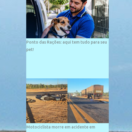
palco de amplos investimentos e projetos
grandiosos como hotéis, pousadas e
residências de veraneio de grande porte. O
maior empreendimento fixado nessa área é
o SESC Praia, inaugurado em 12 de julho de
1996. Com arquitetura moderna,...
Ponto das Rações: aqui tem tudo para seu
pet!
Motociclista morre em acidente em