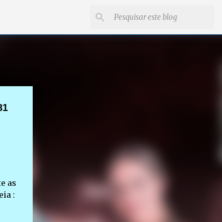
81
e as
ia :