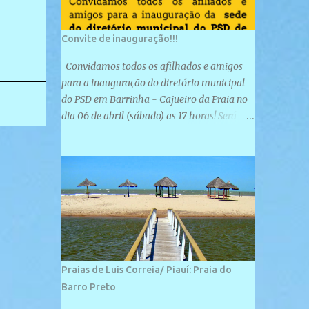
Convite de inauguração!!!
Convidamos todos os afilhados e amigos
para a inauguração do diretório municipal
do PSD em Barrinha - Cajueiro da Praia no
dia 06 de abril (sábado) as 17 horas! Será
uma grande confraternização do PSD, com a
inauguração de sua sede e a realização de
novas filiações partidárias. A sede está
localizada na Rua São José, 98 Barrinha -
Cajueiro da Praia.
Praias de Luis Correia/ Piauí: Praia do
Barro Preto