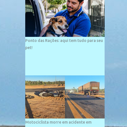
palco de amplos investimentos e projetos
grandiosos como hotéis, pousadas e
residências de veraneio de grande porte. O
maior empreendimento fixado nessa área é
o SESC Praia, inaugurado em 12 de julho de
1996. Com arquitetura moderna,...
Ponto das Rações: aqui tem tudo para seu
pet!
Motociclista morre em acidente em