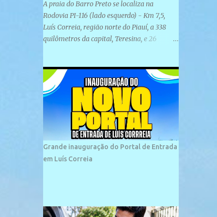
A praia do Barro Preto se localiza na
Rodovia PI-116 (lado esquerdo) - Km 7,5,
Luís Correia, região norte do Piauí, a 338
quilômetros da capital, Teresina, e 26
quilômetros da cidade de Parnaíba. É
formada por uma ampla faixa de areia
plana e retilínea na maior parte de sua
extensão, chegando a mais ou menos a 1,5
km de paisagens exuberantes. Possui ondas
suaves devido ao extensivo molhe de pedras
que não chegam a 2 metros de altura, não
apresentando dunas em seu espaço
geográfico. Não se sabe ao certo porque a
Grande inauguração do Portal de Entrada
praia leva esse nome, e muitas das suas
em Luís Correia
historias foram esquecidas ao longo do
tempo. A praia é frequentada por moradores
e turistas, em geral veranistas piauienses e,
em menor número, pessoas de estados
vizinhos. O bairro onde se localiza a praia é