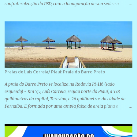
confraternização do PSD, com a inauguração de sua sede e a
realização de novas filiações partidárias. A sede está localizada na
Rua São José, 98 Barrinha - Cajueiro da Praia.
Praias de Luis Correia/ Piauí: Praia do Barro Preto
A praia do Barro Preto se localiza na Rodovia PI-116 (lado
esquerdo) - Km 7,5, Luís Correia, região norte do Piauí, a 338
quilômetros da capital, Teresina, e 26 quilômetros da cidade de
Parnaíba. É formada por uma ampla faixa de areia plana e
retilínea na maior parte de sua extensão, chegando a mais ou
menos a 1,5 km de paisagens exuberantes. Possui ondas suaves
devido ao extensivo molhe de pedras que não chegam a 2 metros
de altura, não apresentando dunas em seu espaço geográfico. Não