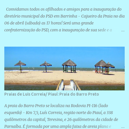
Convidamos todos os afilhados e amigos para a inauguração do
diretório municipal do PSD em Barrinha - Cajueiro da Praia no dia
06 de abril (sábado) as 17 horas! Será uma grande
confraternização do PSD, com a inauguração de sua sede e a
realização de novas filiações partidárias. A sede está localizada na
Rua São José, 98 Barrinha - Cajueiro da Praia.
Praias de Luis Correia/ Piauí: Praia do Barro Preto
A praia do Barro Preto se localiza na Rodovia PI-116 (lado
esquerdo) - Km 7,5, Luís Correia, região norte do Piauí, a 338
quilômetros da capital, Teresina, e 26 quilômetros da cidade de
Parnaíba. É formada por uma ampla faixa de areia plana e