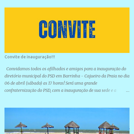
Convite de inauguração!!!
Convidamos todos os afilhados e amigos para a inauguração do
diretório municipal do PSD em Barrinha - Cajueiro da Praia no dia
06 de abril (sábado) as 17 horas! Será uma grande
confraternização do PSD, com a inauguração de sua sede e a
realização de novas filiações partidárias. A sede está localizada na
Rua São José, 98 Barrinha - Cajueiro da Praia.