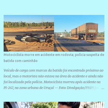
veraneio de grande porte. O maior empreendimento fixado nessa
área é o SESC Praia, inaugurado em 12 de julho de 1996. Com
arquitetura moderna,...
Motociclista morre em acidente em rodovia; polícia suspeita de
batida com caminhão
Veículo de carga com marcas da batida foi encontrado próximo ao
local, mas o motorista não estava na área do acidente e ainda não
foi localizado pela polícia. Motociclista morreu após acidente na
PI-247, na zona urbana de Uruçuí — Foto: Divulgação/PMPI João
Pedro de Sousa Santos morreu na manhã desta sexta-feira (31) em
um acidente na PI-247, na zona urbana de Uruçuí, no Sul do Piauí.
A Polícia Militar informou que um caminhão com marcas de