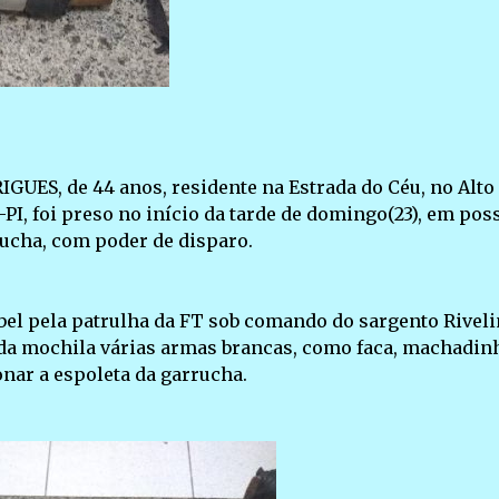
S, de 44 anos, residente na Estrada do Céu, no Alto
a-PI, foi preso no início da tarde de domingo(23), em pos
rucha, com poder de disparo.
sabel pela patrulha da FT sob comando do sargento Riveli
da mochila várias armas brancas, como faca, machadin
nar a espoleta da garrucha.