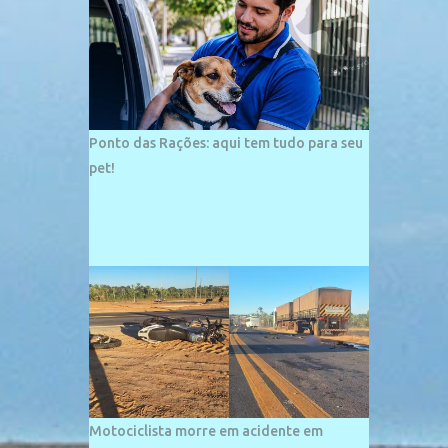
palco de amplos investimentos e projetos
grandiosos como hotéis, pousadas e
residências de veraneio de grande porte. O
maior empreendimento fixado nessa área é
o SESC Praia, inaugurado em 12 de julho de
1996. Com arquitetura moderna,...
Ponto das Rações: aqui tem tudo para seu
pet!
Motociclista morre em acidente em