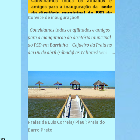
Convite de inauguração!!!
Convidamos todos os afilhados e amigos
para a inauguração do diretório municipal
do PSD em Barrinha - Cajueiro da Praia no
dia 06 de abril (sábado) as 17 horas! Será
uma grande confraternização do PSD, com a
inauguração de sua sede e a realização de
novas filiações partidárias. A sede está
localizada na Rua São José, 98 Barrinha -
Cajueiro da Praia.
Praias de Luis Correia/ Piauí: Praia do
Barro Preto
um