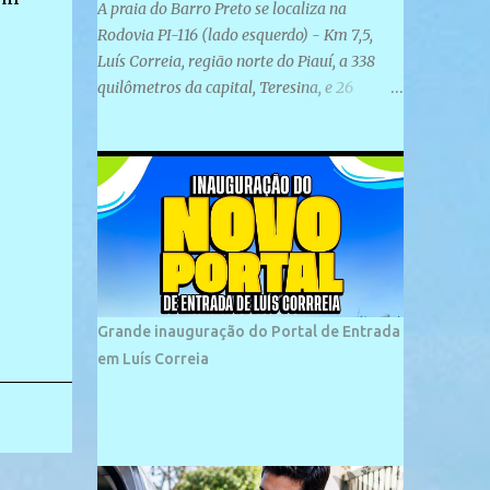
A praia do Barro Preto se localiza na
Rodovia PI-116 (lado esquerdo) - Km 7,5,
Luís Correia, região norte do Piauí, a 338
quilômetros da capital, Teresina, e 26
quilômetros da cidade de Parnaíba. É
formada por uma ampla faixa de areia
plana e retilínea na maior parte de sua
extensão, chegando a mais ou menos a 1,5
km de paisagens exuberantes. Possui ondas
suaves devido ao extensivo molhe de pedras
que não chegam a 2 metros de altura, não
apresentando dunas em seu espaço
geográfico. Não se sabe ao certo porque a
Grande inauguração do Portal de Entrada
praia leva esse nome, e muitas das suas
em Luís Correia
historias foram esquecidas ao longo do
tempo. A praia é frequentada por moradores
e turistas, em geral veranistas piauienses e,
em menor número, pessoas de estados
vizinhos. O bairro onde se localiza a praia é