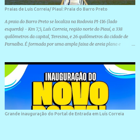
Praias de Luis Correia/ Piauí: Praia do Barro Preto
A praia do Barro Preto se localiza na Rodovia PI-116 (lado
esquerdo) - Km 7,5, Luís Correia, região norte do Piauí, a 338
quilômetros da capital, Teresina, e 26 quilômetros da cidade de
Parnaíba. É formada por uma ampla faixa de areia plana e
retilínea na maior parte de sua extensão, chegando a mais ou
menos a 1,5 km de paisagens exuberantes. Possui ondas suaves
devido ao extensivo molhe de pedras que não chegam a 2 metros
de altura, não apresentando dunas em seu espaço geográfico. Não
se sabe ao certo porque a praia leva esse nome, e muitas das suas
historias foram esquecidas ao longo do tempo. A praia é
frequentada por moradores e turistas, em geral veranistas
piauienses e, em menor número, pessoas de estados vizinhos. O
bairro onde se localiza a praia é palco de amplos investimentos e
Grande inauguração do Portal de Entrada em Luís Correia
projetos grandiosos como hotéis, pousadas e residências de
veraneio de grande porte. O maior empreendimento fixado nessa
área é o SESC Praia, inaugurado em 12 de julho de 1996. Com