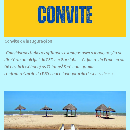
Convite de inauguração!!!
Convidamos todos os afilhados e amigos para a inauguração do
diretório municipal do PSD em Barrinha - Cajueiro da Praia no dia
06 de abril (sábado) as 17 horas! Será uma grande
confraternização do PSD, com a inauguração de sua sede e a
realização de novas filiações partidárias. A sede está localizada na
Rua São José, 98 Barrinha - Cajueiro da Praia.