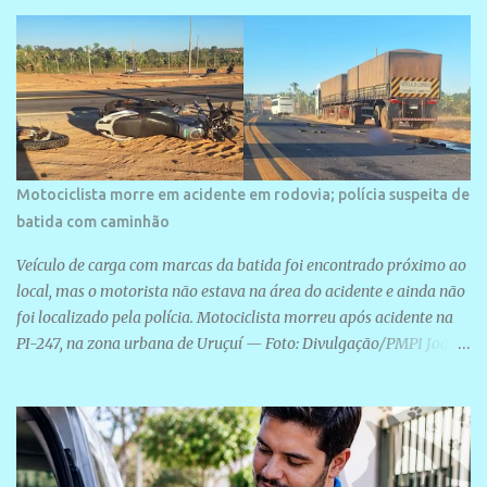
arquitetura moderna,...
Motociclista morre em acidente em rodovia; polícia suspeita de
batida com caminhão
Veículo de carga com marcas da batida foi encontrado próximo ao
local, mas o motorista não estava na área do acidente e ainda não
foi localizado pela polícia. Motociclista morreu após acidente na
PI-247, na zona urbana de Uruçuí — Foto: Divulgação/PMPI João
Pedro de Sousa Santos morreu na manhã desta sexta-feira (31) em
um acidente na PI-247, na zona urbana de Uruçuí, no Sul do Piauí.
A Polícia Militar informou que um caminhão com marcas de
colisão foi encontrado próximo ao local. Segundo o 10º Batalhão
da Polícia Militar (10º BPM), a equipe foi acionada por volta das 6h