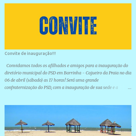
Convite de inauguração!!!
Convidamos todos os afilhados e amigos para a inauguração do
diretório municipal do PSD em Barrinha - Cajueiro da Praia no dia
06 de abril (sábado) as 17 horas! Será uma grande
confraternização do PSD, com a inauguração de sua sede e a
realização de novas filiações partidárias. A sede está localizada na
Rua São José, 98 Barrinha - Cajueiro da Praia.