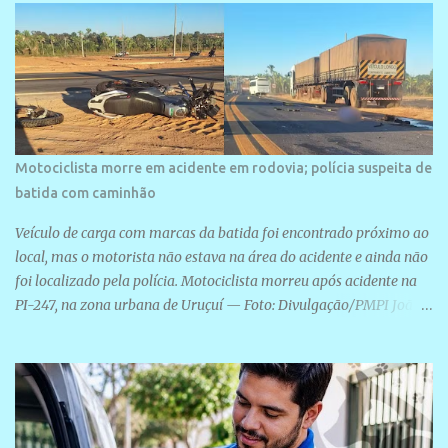
Motociclista morre em acidente em rodovia; polícia suspeita de
batida com caminhão
Veículo de carga com marcas da batida foi encontrado próximo ao
local, mas o motorista não estava na área do acidente e ainda não
foi localizado pela polícia. Motociclista morreu após acidente na
PI-247, na zona urbana de Uruçuí — Foto: Divulgação/PMPI João
Pedro de Sousa Santos morreu na manhã desta sexta-feira (31) em
um acidente na PI-247, na zona urbana de Uruçuí, no Sul do Piauí.
A Polícia Militar informou que um caminhão com marcas de
colisão foi encontrado próximo ao local. Segundo o 10º Batalhão
da Polícia Militar (10º BPM), a equipe foi acionada por volta das 6h