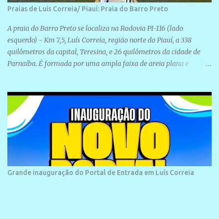
Praias de Luis Correia/ Piauí: Praia do Barro Preto
A praia do Barro Preto se localiza na Rodovia PI-116 (lado
esquerdo) - Km 7,5, Luís Correia, região norte do Piauí, a 338
quilômetros da capital, Teresina, e 26 quilômetros da cidade de
Parnaíba. É formada por uma ampla faixa de areia plana e
retilínea na maior parte de sua extensão, chegando a mais ou
menos a 1,5 km de paisagens exuberantes. Possui ondas suaves
devido ao extensivo molhe de pedras que não chegam a 2 metros
de altura, não apresentando dunas em seu espaço geográfico. Não
se sabe ao certo porque a praia leva esse nome, e muitas das suas
historias foram esquecidas ao longo do tempo. A praia é
frequentada por moradores e turistas, em geral veranistas
piauienses e, em menor número, pessoas de estados vizinhos. O
bairro onde se localiza a praia é palco de amplos investimentos e
Grande inauguração do Portal de Entrada em Luís Correia
projetos grandiosos como hotéis, pousadas e residências de
veraneio de grande porte. O maior empreendimento fixado nessa
área é o SESC Praia, inaugurado em 12 de julho de 1996. Com
arquitetura moderna,...