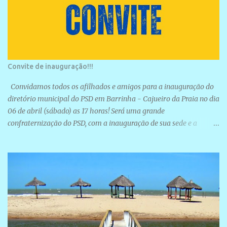
Convite de inauguração!!!
Convidamos todos os afilhados e amigos para a inauguração do
diretório municipal do PSD em Barrinha - Cajueiro da Praia no dia
06 de abril (sábado) as 17 horas! Será uma grande
confraternização do PSD, com a inauguração de sua sede e a
realização de novas filiações partidárias. A sede está localizada na
Rua São José, 98 Barrinha - Cajueiro da Praia.