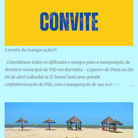
Convite de inauguração!!!
Convidamos todos os afilhados e amigos para a inauguração do
diretório municipal do PSD em Barrinha - Cajueiro da Praia no dia
06 de abril (sábado) as 17 horas! Será uma grande
confraternização do PSD, com a inauguração de sua sede e a
realização de novas filiações partidárias. A sede está localizada na
Rua São José, 98 Barrinha - Cajueiro da Praia.