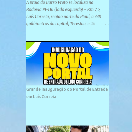
A praia do Barro Preto se localiza na
Rodovia PI-116 (lado esquerdo) - Km 7,5,
Luís Correia, região norte do Piauí, a 338
quilômetros da capital, Teresina, e 26
quilômetros da cidade de Parnaíba. É
formada por uma ampla faixa de areia
plana e retilínea na maior parte de sua
extensão, chegando a mais ou menos a 1,5
km de paisagens exuberantes. Possui ondas
suaves devido ao extensivo molhe de pedras
que não chegam a 2 metros de altura, não
apresentando dunas em seu espaço
geográfico. Não se sabe ao certo porque a
Grande inauguração do Portal de Entrada
praia leva esse nome, e muitas das suas
em Luís Correia
historias foram esquecidas ao longo do
tempo. A praia é frequentada por moradores
e turistas, em geral veranistas piauienses e,
em menor número, pessoas de estados
vizinhos. O bairro onde se localiza a praia é