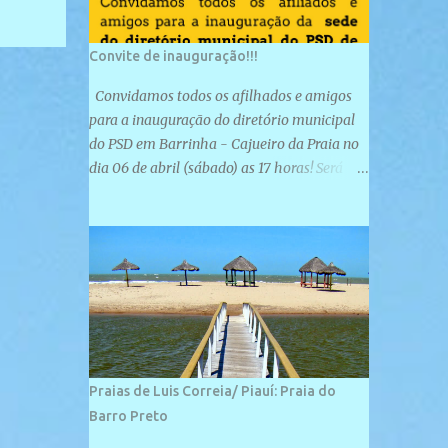
Convite de inauguração!!!
Convidamos todos os afilhados e amigos
para a inauguração do diretório municipal
do PSD em Barrinha - Cajueiro da Praia no
dia 06 de abril (sábado) as 17 horas! Será
uma grande confraternização do PSD, com a
inauguração de sua sede e a realização de
novas filiações partidárias. A sede está
localizada na Rua São José, 98 Barrinha -
Cajueiro da Praia.
Praias de Luis Correia/ Piauí: Praia do
Barro Preto