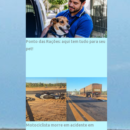
palco de amplos investimentos e projetos
grandiosos como hotéis, pousadas e
residências de veraneio de grande porte. O
maior empreendimento fixado nessa área é
o SESC Praia, inaugurado em 12 de julho de
1996. Com arquitetura moderna,...
Ponto das Rações: aqui tem tudo para seu
pet!
Motociclista morre em acidente em