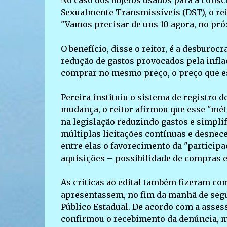
No caso dos objetos usados para a cons
Sexualmente Transmissíveis (DST), o rei
"Vamos precisar de uns 10 agora, no pró
O benefício, disse o reitor, é a desburo
redução de gastos provocados pela inflaç
comprar no mesmo preço, o preço que es
Pereira instituiu o sistema de registro
mudança, o reitor afirmou que esse "mét
na legislação reduzindo gastos e simpl
múltiplas licitações contínuas e desnece
entre elas o favorecimento da "particip
aquisições – possibilidade de compras e
As críticas ao edital também fizeram co
apresentassem, no fim da manhã de segu
Público Estadual. De acordo com a asse
confirmou o recebimento da denúncia, ma