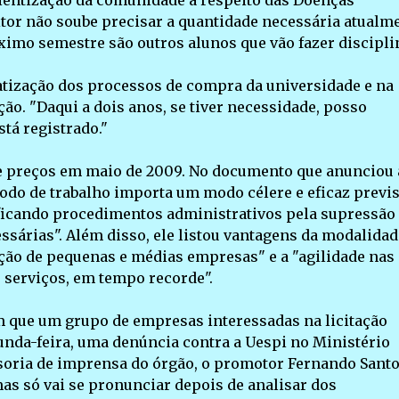
cientização da comunidade a respeito das Doenças
tor não soube precisar a quantidade necessária atualme
ximo semestre são outros alunos que vão fazer discipli
cratização dos processos de compra da universidade e na
ão. "Daqui a dois anos, se tiver necessidade, posso
tá registrado."
 de preços em maio de 2009. No documento que anunciou 
odo de trabalho importa um modo célere e eficaz previs
ificando procedimentos administrativos pela supressão
ssárias". Além disso, ele listou vantagens da modalidad
ação de pequenas e médias empresas" e a "agilidade nas
 serviços, em tempo recorde".
m que um grupo de empresas interessadas na licitação
nda-feira, uma denúncia contra a Uespi no Ministério
ssoria de imprensa do órgão, o promotor Fernando Sant
s só vai se pronunciar depois de analisar dos