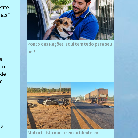
palco de amplos investimentos e projetos
nte.
grandiosos como hotéis, pousadas e
nas."
residências de veraneio de grande porte. O
maior empreendimento fixado nessa área é
o SESC Praia, inaugurado em 12 de julho de
1996. Com arquitetura moderna,...
Ponto das Rações: aqui tem tudo para seu
pet!
a
to
 de
e,
os
Motociclista morre em acidente em