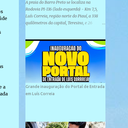
A praia do Barro Preto se localiza na
Rodovia PI-116 (lado esquerdo) - Km 7,5,
os
Luís Correia, região norte do Piauí, a 338
úde
quilômetros da capital, Teresina, e 26
quilômetros da cidade de Parnaíba. É
s
formada por uma ampla faixa de areia
plana e retilínea na maior parte de sua
extensão, chegando a mais ou menos a 1,5
km de paisagens exuberantes. Possui ondas
suaves devido ao extensivo molhe de pedras
as
que não chegam a 2 metros de altura, não
apresentando dunas em seu espaço
geográfico. Não se sabe ao certo porque a
e a
Grande inauguração do Portal de Entrada
praia leva esse nome, e muitas das suas
tada
em Luís Correia
historias foram esquecidas ao longo do
tempo. A praia é frequentada por moradores
e turistas, em geral veranistas piauienses e,
em menor número, pessoas de estados
vizinhos. O bairro onde se localiza a praia é