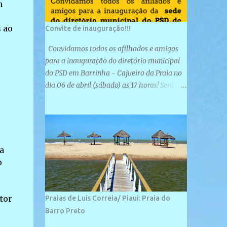
m
 ao
Convite de inauguração!!!
Convidamos todos os afilhados e amigos
para a inauguração do diretório municipal
do PSD em Barrinha - Cajueiro da Praia no
dia 06 de abril (sábado) as 17 horas! Será
uma grande confraternização do PSD, com a
inauguração de sua sede e a realização de
novas filiações partidárias. A sede está
localizada na Rua São José, 98 Barrinha -
Cajueiro da Praia.
a
o
tor
Praias de Luis Correia/ Piauí: Praia do
Barro Preto