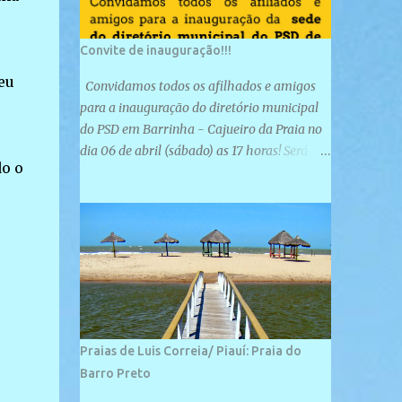
Convite de inauguração!!!
eu
Convidamos todos os afilhados e amigos
para a inauguração do diretório municipal
do PSD em Barrinha - Cajueiro da Praia no
dia 06 de abril (sábado) as 17 horas! Será
do o
uma grande confraternização do PSD, com a
inauguração de sua sede e a realização de
novas filiações partidárias. A sede está
localizada na Rua São José, 98 Barrinha -
Cajueiro da Praia.
Praias de Luis Correia/ Piauí: Praia do
Barro Preto