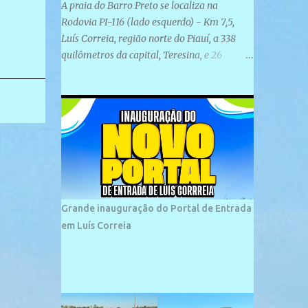
A praia do Barro Preto se localiza na
Rodovia PI-116 (lado esquerdo) - Km 7,5,
Luís Correia, região norte do Piauí, a 338
quilômetros da capital, Teresina, e 26
quilômetros da cidade de Parnaíba. É
formada por uma ampla faixa de areia
plana e retilínea na maior parte de sua
extensão, chegando a mais ou menos a 1,5
km de paisagens exuberantes. Possui ondas
suaves devido ao extensivo molhe de pedras
que não chegam a 2 metros de altura, não
apresentando dunas em seu espaço
geográfico. Não se sabe ao certo porque a
Grande inauguração do Portal de Entrada
praia leva esse nome, e muitas das suas
em Luís Correia
historias foram esquecidas ao longo do
tempo. A praia é frequentada por moradores
e turistas, em geral veranistas piauienses e,
em menor número, pessoas de estados
vizinhos. O bairro onde se localiza a praia é