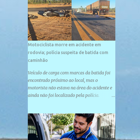
palco de amplos investimentos e projetos
grandiosos como hotéis, pousadas e
residências de veraneio de grande porte. O
maior empreendimento fixado nessa área é
o SESC Praia, inaugurado em 12 de julho de
1996. Com arquitetura moderna,...
Motociclista morre em acidente em
rodovia; polícia suspeita de batida com
caminhão
Veículo de carga com marcas da batida foi
encontrado próximo ao local, mas o
motorista não estava na área do acidente e
ainda não foi localizado pela polícia.
Motociclista morreu após acidente na PI-
247, na zona urbana de Uruçuí — Foto:
Divulgação/PMPI João Pedro de Sousa
Santos morreu na manhã desta sexta-feira
(31) em um acidente na PI-247, na zona