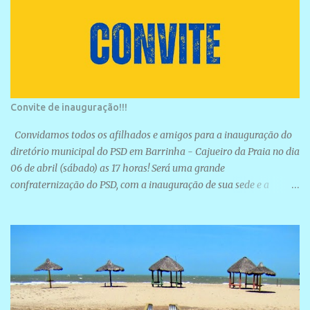
Convite de inauguração!!!
Convidamos todos os afilhados e amigos para a inauguração do
diretório municipal do PSD em Barrinha - Cajueiro da Praia no dia
06 de abril (sábado) as 17 horas! Será uma grande
confraternização do PSD, com a inauguração de sua sede e a
realização de novas filiações partidárias. A sede está localizada na
Rua São José, 98 Barrinha - Cajueiro da Praia.