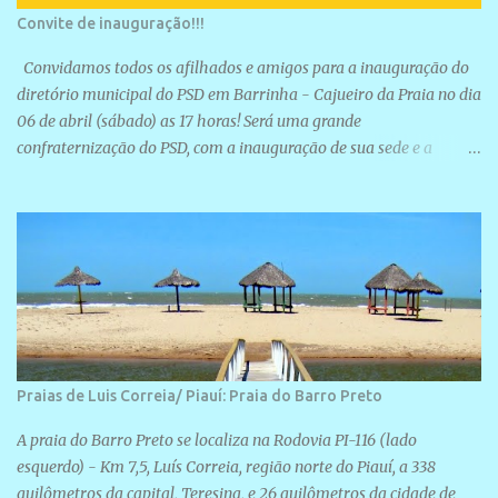
Convite de inauguração!!!
Convidamos todos os afilhados e amigos para a inauguração do
diretório municipal do PSD em Barrinha - Cajueiro da Praia no dia
06 de abril (sábado) as 17 horas! Será uma grande
confraternização do PSD, com a inauguração de sua sede e a
realização de novas filiações partidárias. A sede está localizada na
Rua São José, 98 Barrinha - Cajueiro da Praia.
Praias de Luis Correia/ Piauí: Praia do Barro Preto
A praia do Barro Preto se localiza na Rodovia PI-116 (lado
esquerdo) - Km 7,5, Luís Correia, região norte do Piauí, a 338
quilômetros da capital, Teresina, e 26 quilômetros da cidade de