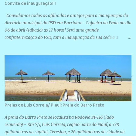
Convite de inauguração!!!
Convidamos todos os afilhados e amigos para a inauguração do
diretório municipal do PSD em Barrinha - Cajueiro da Praia no dia
06 de abril (sábado) as 17 horas! Será uma grande
confraternização do PSD, com a inauguração de sua sede e a
realização de novas filiações partidárias. A sede está localizada na
Rua São José, 98 Barrinha - Cajueiro da Praia.
Praias de Luis Correia/ Piauí: Praia do Barro Preto
A praia do Barro Preto se localiza na Rodovia PI-116 (lado
esquerdo) - Km 7,5, Luís Correia, região norte do Piauí, a 338
quilômetros da capital, Teresina, e 26 quilômetros da cidade de