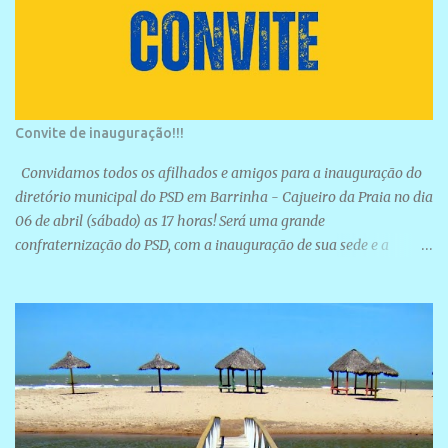
Convite de inauguração!!!
Convidamos todos os afilhados e amigos para a inauguração do
diretório municipal do PSD em Barrinha - Cajueiro da Praia no dia
06 de abril (sábado) as 17 horas! Será uma grande
confraternização do PSD, com a inauguração de sua sede e a
realização de novas filiações partidárias. A sede está localizada na
Rua São José, 98 Barrinha - Cajueiro da Praia.