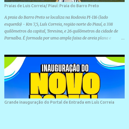
Praias de Luis Correia/ Piauí: Praia do Barro Preto
A praia do Barro Preto se localiza na Rodovia PI-116 (lado
esquerdo) - Km 7,5, Luís Correia, região norte do Piauí, a 338
quilômetros da capital, Teresina, e 26 quilômetros da cidade de
Parnaíba. É formada por uma ampla faixa de areia plana e
retilínea na maior parte de sua extensão, chegando a mais ou
menos a 1,5 km de paisagens exuberantes. Possui ondas suaves
devido ao extensivo molhe de pedras que não chegam a 2 metros
de altura, não apresentando dunas em seu espaço geográfico. Não
se sabe ao certo porque a praia leva esse nome, e muitas das suas
historias foram esquecidas ao longo do tempo. A praia é
frequentada por moradores e turistas, em geral veranistas
piauienses e, em menor número, pessoas de estados vizinhos. O
bairro onde se localiza a praia é palco de amplos investimentos e
Grande inauguração do Portal de Entrada em Luís Correia
projetos grandiosos como hotéis, pousadas e residências de
veraneio de grande porte. O maior empreendimento fixado nessa
área é o SESC Praia, inaugurado em 12 de julho de 1996. Com
arquitetura moderna,...