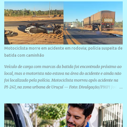
Motociclista morre em acidente em rodovia; polícia suspeita de
batida com caminhão
Veículo de carga com marcas da batida foi encontrado próximo ao
local, mas o motorista não estava na área do acidente e ainda não
foi localizado pela polícia. Motociclista morreu após acidente na
PI-247, na zona urbana de Uruçuí — Foto: Divulgação/PMPI João
Pedro de Sousa Santos morreu na manhã desta sexta-feira (31) em
um acidente na PI-247, na zona urbana de Uruçuí, no Sul do Piauí.
A Polícia Militar informou que um caminhão com marcas de
colisão foi encontrado próximo ao local. Segundo o 10º Batalhão
da Polícia Militar (10º BPM), a equipe foi acionada por volta das 6h