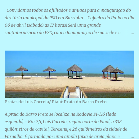
Convidamos todos os afilhados e amigos para a inauguração do
diretório municipal do PSD em Barrinha - Cajueiro da Praia no dia
06 de abril (sábado) as 17 horas! Será uma grande
confraternização do PSD, com a inauguração de sua sede e a
realização de novas filiações partidárias. A sede está localizada na
Rua São José, 98 Barrinha - Cajueiro da Praia.
Praias de Luis Correia/ Piauí: Praia do Barro Preto
A praia do Barro Preto se localiza na Rodovia PI-116 (lado
esquerdo) - Km 7,5, Luís Correia, região norte do Piauí, a 338
quilômetros da capital, Teresina, e 26 quilômetros da cidade de
Parnaíba. É formada por uma ampla faixa de areia plana e