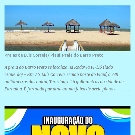
Rua São José, 98 Barrinha - Cajueiro da Praia.
Praias de Luis Correia/ Piauí: Praia do Barro Preto
A praia do Barro Preto se localiza na Rodovia PI-116 (lado
esquerdo) - Km 7,5, Luís Correia, região norte do Piauí, a 338
quilômetros da capital, Teresina, e 26 quilômetros da cidade de
Parnaíba. É formada por uma ampla faixa de areia plana e
retilínea na maior parte de sua extensão, chegando a mais ou
menos a 1,5 km de paisagens exuberantes. Possui ondas suaves
devido ao extensivo molhe de pedras que não chegam a 2 metros
de altura, não apresentando dunas em seu espaço geográfico. Não
se sabe ao certo porque a praia leva esse nome, e muitas das suas
historias foram esquecidas ao longo do tempo. A praia é