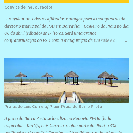
Convite de inauguração!!!
Convidamos todos os afilhados e amigos para a inauguração do
diretório municipal do PSD em Barrinha - Cajueiro da Praia no dia
06 de abril (sábado) as 17 horas! Será uma grande
confraternização do PSD, com a inauguração de sua sede e a
realização de novas filiações partidárias. A sede está localizada na
Rua São José, 98 Barrinha - Cajueiro da Praia.
Praias de Luis Correia/ Piauí: Praia do Barro Preto
A praia do Barro Preto se localiza na Rodovia PI-116 (lado
esquerdo) - Km 7,5, Luís Correia, região norte do Piauí, a 338
quilômetros da capital, Teresina, e 26 quilômetros da cidade de