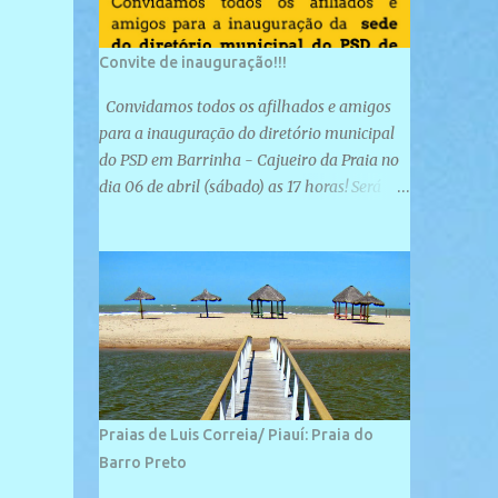
Convite de inauguração!!!
Convidamos todos os afilhados e amigos
para a inauguração do diretório municipal
do PSD em Barrinha - Cajueiro da Praia no
dia 06 de abril (sábado) as 17 horas! Será
uma grande confraternização do PSD, com a
inauguração de sua sede e a realização de
novas filiações partidárias. A sede está
localizada na Rua São José, 98 Barrinha -
Cajueiro da Praia.
Praias de Luis Correia/ Piauí: Praia do
Barro Preto