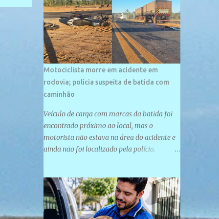
palco de amplos investimentos e projetos
grandiosos como hotéis, pousadas e
residências de veraneio de grande porte. O
maior empreendimento fixado nessa área é
o SESC Praia, inaugurado em 12 de julho de
1996. Com arquitetura moderna,...
Motociclista morre em acidente em
rodovia; polícia suspeita de batida com
caminhão
Veículo de carga com marcas da batida foi
encontrado próximo ao local, mas o
motorista não estava na área do acidente e
ainda não foi localizado pela polícia.
Motociclista morreu após acidente na PI-
247, na zona urbana de Uruçuí — Foto:
Divulgação/PMPI João Pedro de Sousa
Santos morreu na manhã desta sexta-feira
(31) em um acidente na PI-247, na zona