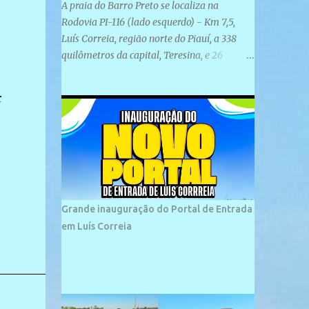
A praia do Barro Preto se localiza na
Rodovia PI-116 (lado esquerdo) - Km 7,5,
Luís Correia, região norte do Piauí, a 338
quilômetros da capital, Teresina, e 26
quilômetros da cidade de Parnaíba. É
formada por uma ampla faixa de areia
r
plana e retilínea na maior parte de sua
extensão, chegando a mais ou menos a 1,5
km de paisagens exuberantes. Possui ondas
suaves devido ao extensivo molhe de pedras
que não chegam a 2 metros de altura, não
apresentando dunas em seu espaço
geográfico. Não se sabe ao certo porque a
Grande inauguração do Portal de Entrada
praia leva esse nome, e muitas das suas
em Luís Correia
historias foram esquecidas ao longo do
tempo. A praia é frequentada por moradores
e turistas, em geral veranistas piauienses e,
em menor número, pessoas de estados
vizinhos. O bairro onde se localiza a praia é