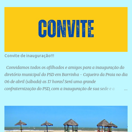
Convite de inauguração!!!
Convidamos todos os afilhados e amigos para a inauguração do
diretório municipal do PSD em Barrinha - Cajueiro da Praia no dia
06 de abril (sábado) as 17 horas! Será uma grande
confraternização do PSD, com a inauguração de sua sede e a
realização de novas filiações partidárias. A sede está localizada na
Rua São José, 98 Barrinha - Cajueiro da Praia.