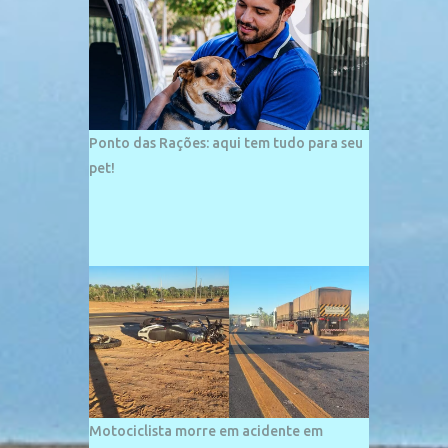
palco de amplos investimentos e projetos
grandiosos como hotéis, pousadas e
residências de veraneio de grande porte. O
maior empreendimento fixado nessa área é
o SESC Praia, inaugurado em 12 de julho de
1996. Com arquitetura moderna,...
Ponto das Rações: aqui tem tudo para seu
pet!
Motociclista morre em acidente em