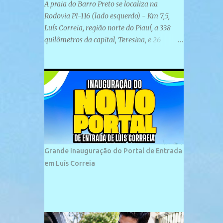
A praia do Barro Preto se localiza na
Rodovia PI-116 (lado esquerdo) - Km 7,5,
Luís Correia, região norte do Piauí, a 338
quilômetros da capital, Teresina, e 26
quilômetros da cidade de Parnaíba. É
formada por uma ampla faixa de areia
plana e retilínea na maior parte de sua
extensão, chegando a mais ou menos a 1,5
km de paisagens exuberantes. Possui ondas
suaves devido ao extensivo molhe de pedras
que não chegam a 2 metros de altura, não
apresentando dunas em seu espaço
geográfico. Não se sabe ao certo porque a
Grande inauguração do Portal de Entrada
praia leva esse nome, e muitas das suas
em Luís Correia
historias foram esquecidas ao longo do
tempo. A praia é frequentada por moradores
e turistas, em geral veranistas piauienses e,
em menor número, pessoas de estados
vizinhos. O bairro onde se localiza a praia é