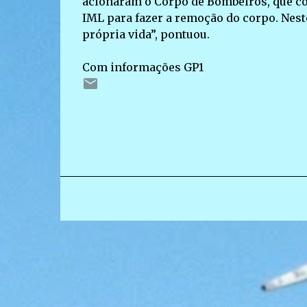
acionaram o Corpo de Bombeiros, que co
IML para fazer a remoção do corpo. Neste
própria vida”, pontuou.
Com informações GP1