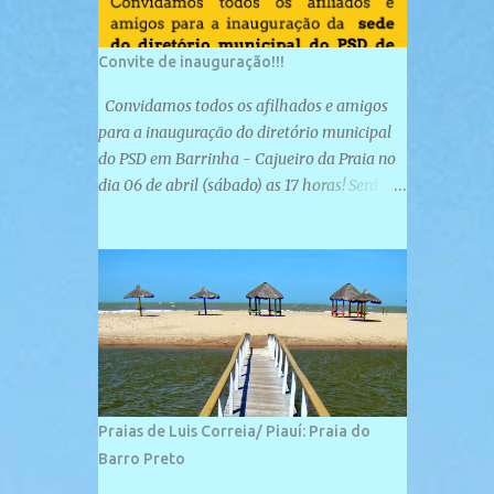
Convite de inauguração!!!
Convidamos todos os afilhados e amigos
para a inauguração do diretório municipal
do PSD em Barrinha - Cajueiro da Praia no
dia 06 de abril (sábado) as 17 horas! Será
uma grande confraternização do PSD, com a
inauguração de sua sede e a realização de
novas filiações partidárias. A sede está
localizada na Rua São José, 98 Barrinha -
Cajueiro da Praia.
Praias de Luis Correia/ Piauí: Praia do
Barro Preto