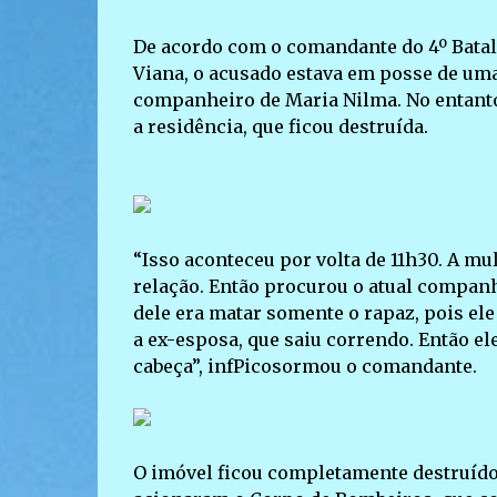
De acordo com o comandante do 4º Batalh
Viana, o acusado estava em posse de uma 
companheiro de Maria Nilma. No entanto,
a residência, que ficou destruída.
“Isso aconteceu por volta de 11h30. A mu
relação. Então procurou o atual companh
dele era matar somente o rapaz, pois ele
a ex-esposa, que saiu correndo. Então e
cabeça”, infPicosormou o comandante.
O imóvel ficou completamente destruído 