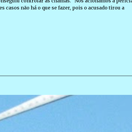
nseguiu controlar as chamas. “Nós acionamos a perícia
s casos não há o que se fazer, pois o acusado tirou a