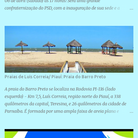
06 de abril (sábado) as 17 horas! Será uma grande
confraternização do PSD, com a inauguração de sua sede e a
realização de novas filiações partidárias. A sede está localizada na
Rua São José, 98 Barrinha - Cajueiro da Praia.
Praias de Luis Correia/ Piauí: Praia do Barro Preto
A praia do Barro Preto se localiza na Rodovia PI-116 (lado
esquerdo) - Km 7,5, Luís Correia, região norte do Piauí, a 338
quilômetros da capital, Teresina, e 26 quilômetros da cidade de
Parnaíba. É formada por uma ampla faixa de areia plana e
retilínea na maior parte de sua extensão, chegando a mais ou
menos a 1,5 km de paisagens exuberantes. Possui ondas suaves
devido ao extensivo molhe de pedras que não chegam a 2 metros