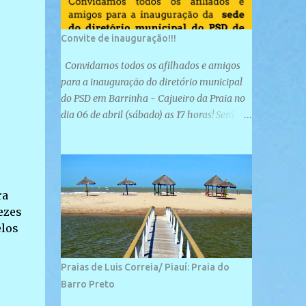
Convite de inauguração!!!
Convidamos todos os afilhados e amigos
para a inauguração do diretório municipal
do PSD em Barrinha - Cajueiro da Praia no
dia 06 de abril (sábado) as 17 horas! Será
uma grande confraternização do PSD, com a
inauguração de sua sede e a realização de
novas filiações partidárias. A sede está
localizada na Rua São José, 98 Barrinha -
ra
Cajueiro da Praia.
ezes
elos
Praias de Luis Correia/ Piauí: Praia do
Barro Preto