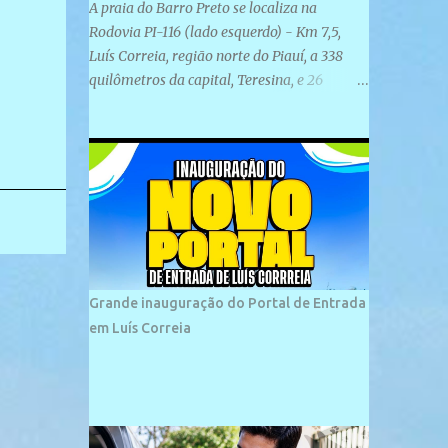
A praia do Barro Preto se localiza na
Rodovia PI-116 (lado esquerdo) - Km 7,5,
Luís Correia, região norte do Piauí, a 338
quilômetros da capital, Teresina, e 26
quilômetros da cidade de Parnaíba. É
formada por uma ampla faixa de areia
plana e retilínea na maior parte de sua
extensão, chegando a mais ou menos a 1,5
km de paisagens exuberantes. Possui ondas
suaves devido ao extensivo molhe de pedras
que não chegam a 2 metros de altura, não
apresentando dunas em seu espaço
geográfico. Não se sabe ao certo porque a
Grande inauguração do Portal de Entrada
praia leva esse nome, e muitas das suas
em Luís Correia
historias foram esquecidas ao longo do
tempo. A praia é frequentada por moradores
e turistas, em geral veranistas piauienses e,
em menor número, pessoas de estados
vizinhos. O bairro onde se localiza a praia é