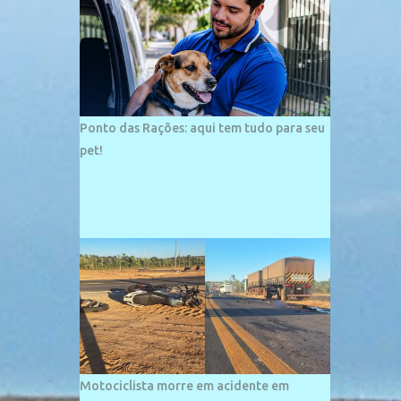
palco de amplos investimentos e projetos
grandiosos como hotéis, pousadas e
residências de veraneio de grande porte. O
maior empreendimento fixado nessa área é
o SESC Praia, inaugurado em 12 de julho de
1996. Com arquitetura moderna,...
Ponto das Rações: aqui tem tudo para seu
pet!
Motociclista morre em acidente em