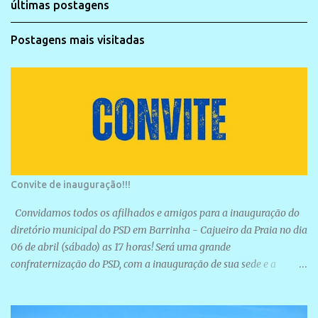
últimas postagens
Postagens mais visitadas
Convite de inauguração!!!
Convidamos todos os afilhados e amigos para a inauguração do
diretório municipal do PSD em Barrinha - Cajueiro da Praia no dia
06 de abril (sábado) as 17 horas! Será uma grande
confraternização do PSD, com a inauguração de sua sede e a
realização de novas filiações partidárias. A sede está localizada na
Rua São José, 98 Barrinha - Cajueiro da Praia.