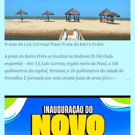
Praias de Luis Correia/ Piauí: Praia do Barro Preto
A praia do Barro Preto se localiza na Rodovia PI-116 (lado
esquerdo) - Km 7,5, Luís Correia, região norte do Piauí, a 338
quilômetros da capital, Teresina, e 26 quilômetros da cidade de
Parnaíba. É formada por uma ampla faixa de areia plana e
retilínea na maior parte de sua extensão, chegando a mais ou
menos a 1,5 km de paisagens exuberantes. Possui ondas suaves
devido ao extensivo molhe de pedras que não chegam a 2 metros
de altura, não apresentando dunas em seu espaço geográfico. Não
se sabe ao certo porque a praia leva esse nome, e muitas das suas
historias foram esquecidas ao longo do tempo. A praia é
frequentada por moradores e turistas, em geral veranistas