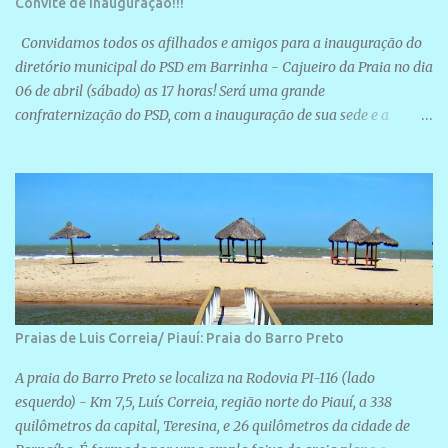
Convite de inauguração!!!
Convidamos todos os afilhados e amigos para a inauguração do
diretório municipal do PSD em Barrinha - Cajueiro da Praia no dia
06 de abril (sábado) as 17 horas! Será uma grande
confraternização do PSD, com a inauguração de sua sede e a
realização de novas filiações partidárias. A sede está localizada na
Rua São José, 98 Barrinha - Cajueiro da Praia.
Praias de Luis Correia/ Piauí: Praia do Barro Preto
A praia do Barro Preto se localiza na Rodovia PI-116 (lado
esquerdo) - Km 7,5, Luís Correia, região norte do Piauí, a 338
quilômetros da capital, Teresina, e 26 quilômetros da cidade de