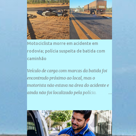
palco de amplos investimentos e projetos
grandiosos como hotéis, pousadas e
residências de veraneio de grande porte. O
maior empreendimento fixado nessa área é
o SESC Praia, inaugurado em 12 de julho de
1996. Com arquitetura moderna,...
Motociclista morre em acidente em
rodovia; polícia suspeita de batida com
caminhão
Veículo de carga com marcas da batida foi
encontrado próximo ao local, mas o
motorista não estava na área do acidente e
ainda não foi localizado pela polícia.
Motociclista morreu após acidente na PI-
247, na zona urbana de Uruçuí — Foto:
Divulgação/PMPI João Pedro de Sousa
Santos morreu na manhã desta sexta-feira
(31) em um acidente na PI-247, na zona