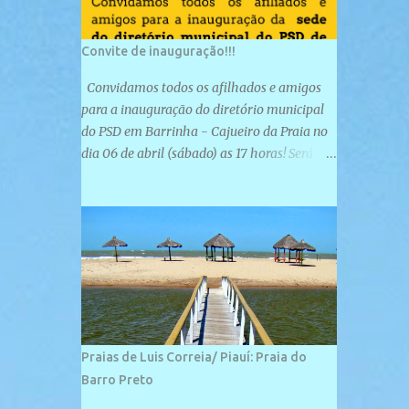
Convite de inauguração!!!
Convidamos todos os afilhados e amigos
para a inauguração do diretório municipal
do PSD em Barrinha - Cajueiro da Praia no
dia 06 de abril (sábado) as 17 horas! Será
uma grande confraternização do PSD, com a
inauguração de sua sede e a realização de
novas filiações partidárias. A sede está
localizada na Rua São José, 98 Barrinha -
Cajueiro da Praia.
Praias de Luis Correia/ Piauí: Praia do
Barro Preto