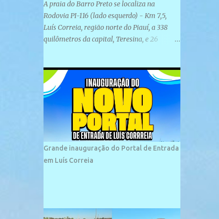
A praia do Barro Preto se localiza na
Rodovia PI-116 (lado esquerdo) - Km 7,5,
Luís Correia, região norte do Piauí, a 338
quilômetros da capital, Teresina, e 26
quilômetros da cidade de Parnaíba. É
formada por uma ampla faixa de areia
plana e retilínea na maior parte de sua
extensão, chegando a mais ou menos a 1,5
km de paisagens exuberantes. Possui ondas
suaves devido ao extensivo molhe de pedras
que não chegam a 2 metros de altura, não
apresentando dunas em seu espaço
geográfico. Não se sabe ao certo porque a
Grande inauguração do Portal de Entrada
praia leva esse nome, e muitas das suas
em Luís Correia
historias foram esquecidas ao longo do
tempo. A praia é frequentada por moradores
e turistas, em geral veranistas piauienses e,
em menor número, pessoas de estados
vizinhos. O bairro onde se localiza a praia é