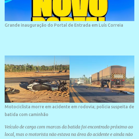
historias foram esquecidas ao longo do tempo. A praia é
frequentada por moradores e turistas, em geral veranistas
piauienses e, em menor número, pessoas de estados vizinhos. O
bairro onde se localiza a praia é palco de amplos investimentos e
Grande inauguração do Portal de Entrada em Luís Correia
projetos grandiosos como hotéis, pousadas e residências de
veraneio de grande porte. O maior empreendimento fixado nessa
área é o SESC Praia, inaugurado em 12 de julho de 1996. Com
arquitetura moderna,...
Motociclista morre em acidente em rodovia; polícia suspeita de
batida com caminhão
Veículo de carga com marcas da batida foi encontrado próximo ao
local, mas o motorista não estava na área do acidente e ainda não