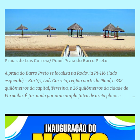
Rua São José, 98 Barrinha - Cajueiro da Praia.
Praias de Luis Correia/ Piauí: Praia do Barro Preto
A praia do Barro Preto se localiza na Rodovia PI-116 (lado
esquerdo) - Km 7,5, Luís Correia, região norte do Piauí, a 338
quilômetros da capital, Teresina, e 26 quilômetros da cidade de
Parnaíba. É formada por uma ampla faixa de areia plana e
retilínea na maior parte de sua extensão, chegando a mais ou
menos a 1,5 km de paisagens exuberantes. Possui ondas suaves
devido ao extensivo molhe de pedras que não chegam a 2 metros
de altura, não apresentando dunas em seu espaço geográfico. Não
se sabe ao certo porque a praia leva esse nome, e muitas das suas