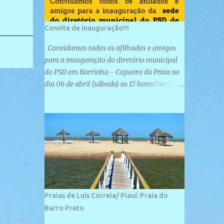
Convite de inauguração!!!
Convidamos todos os afilhados e amigos
para a inauguração do diretório municipal
do PSD em Barrinha - Cajueiro da Praia no
dia 06 de abril (sábado) as 17 horas! Será
uma grande confraternização do PSD, com a
inauguração de sua sede e a realização de
novas filiações partidárias. A sede está
localizada na Rua São José, 98 Barrinha -
Cajueiro da Praia.
Praias de Luis Correia/ Piauí: Praia do
Barro Preto