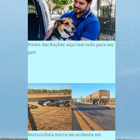
palco de amplos investimentos e projetos
grandiosos como hotéis, pousadas e
residências de veraneio de grande porte. O
maior empreendimento fixado nessa área é
o SESC Praia, inaugurado em 12 de julho de
1996. Com arquitetura moderna,...
Ponto das Rações: aqui tem tudo para seu
pet!
Motociclista morre em acidente em