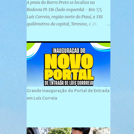
A praia do Barro Preto se localiza na
Rodovia PI-116 (lado esquerdo) - Km 7,5,
Luís Correia, região norte do Piauí, a 338
quilômetros da capital, Teresina, e 26
quilômetros da cidade de Parnaíba. É
formada por uma ampla faixa de areia
plana e retilínea na maior parte de sua
extensão, chegando a mais ou menos a 1,5
km de paisagens exuberantes. Possui ondas
suaves devido ao extensivo molhe de pedras
que não chegam a 2 metros de altura, não
apresentando dunas em seu espaço
geográfico. Não se sabe ao certo porque a
Grande inauguração do Portal de Entrada
praia leva esse nome, e muitas das suas
em Luís Correia
historias foram esquecidas ao longo do
tempo. A praia é frequentada por moradores
e turistas, em geral veranistas piauienses e,
em menor número, pessoas de estados
vizinhos. O bairro onde se localiza a praia é