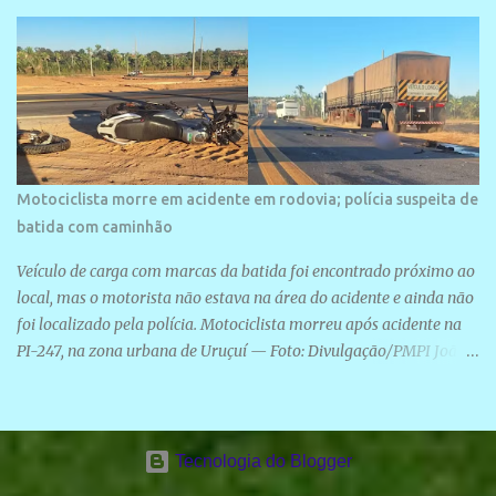
Motociclista morre em acidente em rodovia; polícia suspeita de
batida com caminhão
Veículo de carga com marcas da batida foi encontrado próximo ao
local, mas o motorista não estava na área do acidente e ainda não
foi localizado pela polícia. Motociclista morreu após acidente na
PI-247, na zona urbana de Uruçuí — Foto: Divulgação/PMPI João
Pedro de Sousa Santos morreu na manhã desta sexta-feira (31) em
um acidente na PI-247, na zona urbana de Uruçuí, no Sul do Piauí.
A Polícia Militar informou que um caminhão com marcas de
colisão foi encontrado próximo ao local. Segundo o 10º Batalhão
Tecnologia do Blogger
da Polícia Militar (10º BPM), a equipe foi acionada por volta das 6h