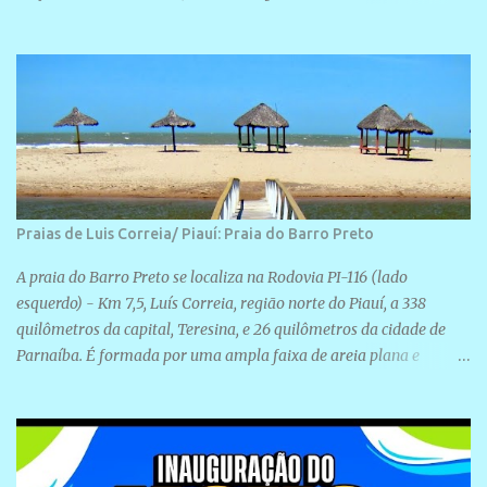
realização de novas filiações partidárias. A sede está localizada na
Rua São José, 98 Barrinha - Cajueiro da Praia.
Praias de Luis Correia/ Piauí: Praia do Barro Preto
A praia do Barro Preto se localiza na Rodovia PI-116 (lado
esquerdo) - Km 7,5, Luís Correia, região norte do Piauí, a 338
quilômetros da capital, Teresina, e 26 quilômetros da cidade de
Parnaíba. É formada por uma ampla faixa de areia plana e
retilínea na maior parte de sua extensão, chegando a mais ou
menos a 1,5 km de paisagens exuberantes. Possui ondas suaves
devido ao extensivo molhe de pedras que não chegam a 2 metros
de altura, não apresentando dunas em seu espaço geográfico. Não
se sabe ao certo porque a praia leva esse nome, e muitas das suas