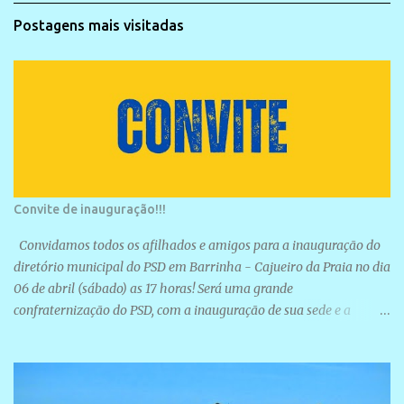
Postagens mais visitadas
Convite de inauguração!!!
Convidamos todos os afilhados e amigos para a inauguração do
diretório municipal do PSD em Barrinha - Cajueiro da Praia no dia
06 de abril (sábado) as 17 horas! Será uma grande
confraternização do PSD, com a inauguração de sua sede e a
realização de novas filiações partidárias. A sede está localizada na
Rua São José, 98 Barrinha - Cajueiro da Praia.