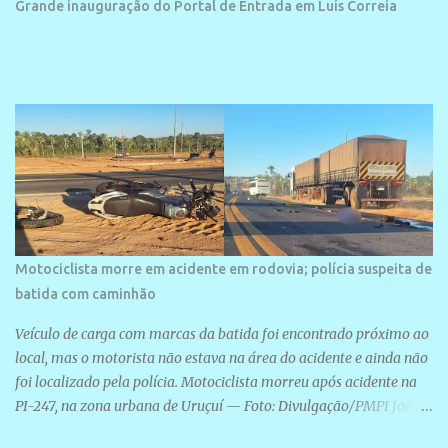
Grande inauguração do Portal de Entrada em Luís Correia
projetos grandiosos como hotéis, pousadas e residências de
veraneio de grande porte. O maior empreendimento fixado nessa
área é o SESC Praia, inaugurado em 12 de julho de 1996. Com
arquitetura moderna,...
Motociclista morre em acidente em rodovia; polícia suspeita de
batida com caminhão
Veículo de carga com marcas da batida foi encontrado próximo ao
local, mas o motorista não estava na área do acidente e ainda não
foi localizado pela polícia. Motociclista morreu após acidente na
PI-247, na zona urbana de Uruçuí — Foto: Divulgação/PMPI João
Pedro de Sousa Santos morreu na manhã desta sexta-feira (31) em