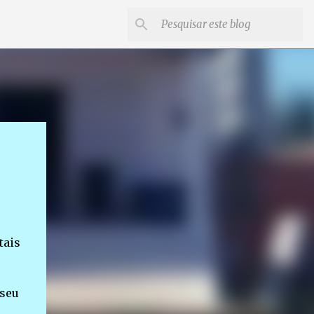
tais
 seu