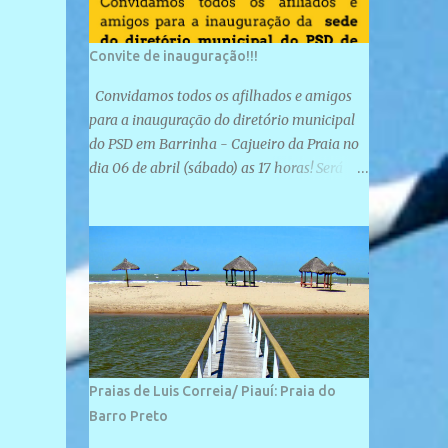
Convite de inauguração!!!
Convidamos todos os afilhados e amigos
para a inauguração do diretório municipal
do PSD em Barrinha - Cajueiro da Praia no
dia 06 de abril (sábado) as 17 horas! Será
uma grande confraternização do PSD, com a
inauguração de sua sede e a realização de
novas filiações partidárias. A sede está
localizada na Rua São José, 98 Barrinha -
Cajueiro da Praia.
Praias de Luis Correia/ Piauí: Praia do
Barro Preto