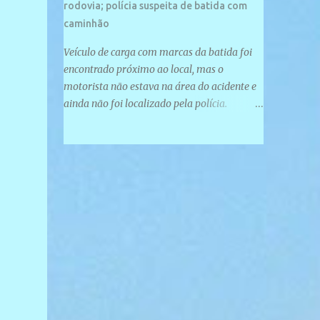
rodovia; polícia suspeita de batida com
caminhão
Veículo de carga com marcas da batida foi
encontrado próximo ao local, mas o
motorista não estava na área do acidente e
ainda não foi localizado pela polícia.
Motociclista morreu após acidente na PI-
247, na zona urbana de Uruçuí — Foto:
Divulgação/PMPI João Pedro de Sousa
Santos morreu na manhã desta sexta-feira
(31) em um acidente na PI-247, na zona
urbana de Uruçuí, no Sul do Piauí. A Polícia
Militar informou que um caminhão com
marcas de colisão foi encontrado próximo
ao local. Segundo o 10º Batalhão da Polícia
Militar (10º BPM), a equipe foi acionada por
volta das 6h para atender à ocorrência.
Material de referência geográfica Ao chegar