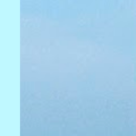
ao local, os policiais constataram a morte do
motociclista e encontraram um caminhão
com marcas da colisão próximo à área do
acidente. O motorista do veículo não estava
no local. Até a publicação desta reportagem,
ele não havia sido localizado. O Instituto
Médico Legal (IML) foi acionado para
remover o corpo da vítima. As circunstâncias
do acidente ...