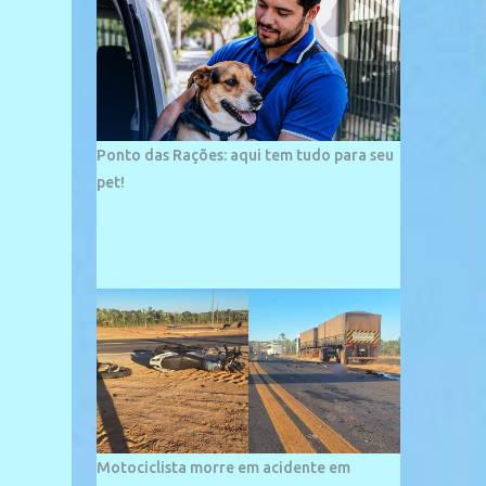
palco de amplos investimentos e projetos
grandiosos como hotéis, pousadas e
residências de veraneio de grande porte. O
maior empreendimento fixado nessa área é
o SESC Praia, inaugurado em 12 de julho de
1996. Com arquitetura moderna,...
Ponto das Rações: aqui tem tudo para seu
pet!
Motociclista morre em acidente em