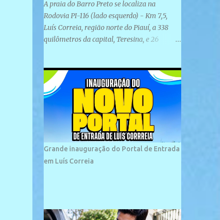
A praia do Barro Preto se localiza na
Rodovia PI-116 (lado esquerdo) - Km 7,5,
Luís Correia, região norte do Piauí, a 338
quilômetros da capital, Teresina, e 26
quilômetros da cidade de Parnaíba. É
formada por uma ampla faixa de areia
plana e retilínea na maior parte de sua
extensão, chegando a mais ou menos a 1,5
km de paisagens exuberantes. Possui ondas
suaves devido ao extensivo molhe de pedras
que não chegam a 2 metros de altura, não
apresentando dunas em seu espaço
geográfico. Não se sabe ao certo porque a
Grande inauguração do Portal de Entrada
praia leva esse nome, e muitas das suas
em Luís Correia
historias foram esquecidas ao longo do
tempo. A praia é frequentada por moradores
e turistas, em geral veranistas piauienses e,
em menor número, pessoas de estados
vizinhos. O bairro onde se localiza a praia é