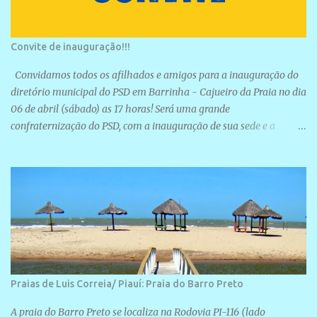
Convite de inauguração!!!
Convidamos todos os afilhados e amigos para a inauguração do
diretório municipal do PSD em Barrinha - Cajueiro da Praia no dia
06 de abril (sábado) as 17 horas! Será uma grande
confraternização do PSD, com a inauguração de sua sede e a
realização de novas filiações partidárias. A sede está localizada na
Rua São José, 98 Barrinha - Cajueiro da Praia.
Praias de Luis Correia/ Piauí: Praia do Barro Preto
A praia do Barro Preto se localiza na Rodovia PI-116 (lado