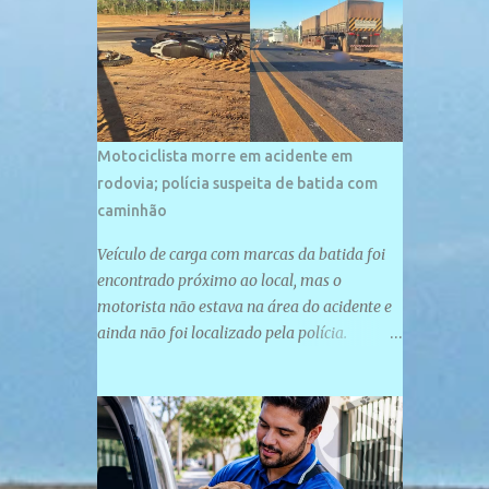
palco de amplos investimentos e projetos
grandiosos como hotéis, pousadas e
residências de veraneio de grande porte. O
maior empreendimento fixado nessa área é
o SESC Praia, inaugurado em 12 de julho de
1996. Com arquitetura moderna,...
Motociclista morre em acidente em
rodovia; polícia suspeita de batida com
caminhão
Veículo de carga com marcas da batida foi
encontrado próximo ao local, mas o
motorista não estava na área do acidente e
ainda não foi localizado pela polícia.
Motociclista morreu após acidente na PI-
247, na zona urbana de Uruçuí — Foto:
Divulgação/PMPI João Pedro de Sousa
Santos morreu na manhã desta sexta-feira
(31) em um acidente na PI-247, na zona