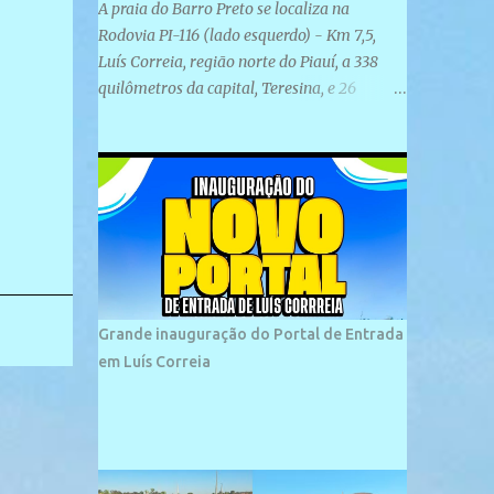
A praia do Barro Preto se localiza na
Rodovia PI-116 (lado esquerdo) - Km 7,5,
Luís Correia, região norte do Piauí, a 338
quilômetros da capital, Teresina, e 26
quilômetros da cidade de Parnaíba. É
formada por uma ampla faixa de areia
plana e retilínea na maior parte de sua
extensão, chegando a mais ou menos a 1,5
km de paisagens exuberantes. Possui ondas
suaves devido ao extensivo molhe de pedras
que não chegam a 2 metros de altura, não
apresentando dunas em seu espaço
geográfico. Não se sabe ao certo porque a
Grande inauguração do Portal de Entrada
praia leva esse nome, e muitas das suas
em Luís Correia
historias foram esquecidas ao longo do
tempo. A praia é frequentada por moradores
e turistas, em geral veranistas piauienses e,
em menor número, pessoas de estados
vizinhos. O bairro onde se localiza a praia é