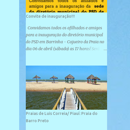
Convite de inauguração!!!
Convidamos todos os afilhados e amigos
para a inauguração do diretório municipal
do PSD em Barrinha - Cajueiro da Praia no
dia 06 de abril (sábado) as 17 horas! Será
uma grande confraternização do PSD, com a
inauguração de sua sede e a realização de
novas filiações partidárias. A sede está
localizada na Rua São José, 98 Barrinha -
Cajueiro da Praia.
Praias de Luis Correia/ Piauí: Praia do
Barro Preto