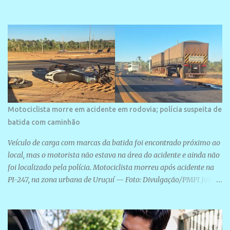
área é o SESC Praia, inaugurado em 12 de julho de 1996. Com
arquitetura moderna,...
Motociclista morre em acidente em rodovia; polícia suspeita de
batida com caminhão
Veículo de carga com marcas da batida foi encontrado próximo ao
local, mas o motorista não estava na área do acidente e ainda não
foi localizado pela polícia. Motociclista morreu após acidente na
PI-247, na zona urbana de Uruçuí — Foto: Divulgação/PMPI João
Pedro de Sousa Santos morreu na manhã desta sexta-feira (31) em
um acidente na PI-247, na zona urbana de Uruçuí, no Sul do Piauí.
A Polícia Militar informou que um caminhão com marcas de
colisão foi encontrado próximo ao local. Segundo o 10º Batalhão