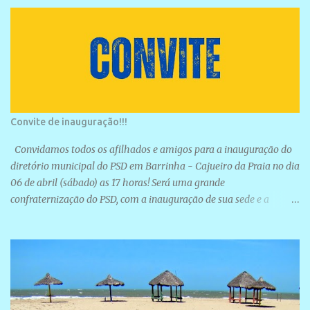
Convite de inauguração!!!
Convidamos todos os afilhados e amigos para a inauguração do
diretório municipal do PSD em Barrinha - Cajueiro da Praia no dia
06 de abril (sábado) as 17 horas! Será uma grande
confraternização do PSD, com a inauguração de sua sede e a
realização de novas filiações partidárias. A sede está localizada na
Rua São José, 98 Barrinha - Cajueiro da Praia.