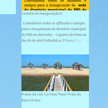
Convite de inauguração!!!
Convidamos todos os afilhados e amigos
para a inauguração do diretório municipal
do PSD em Barrinha - Cajueiro da Praia no
dia 06 de abril (sábado) as 17 horas! Será
uma grande confraternização do PSD, com a
inauguração de sua sede e a realização de
novas filiações partidárias. A sede está
localizada na Rua São José, 98 Barrinha -
Cajueiro da Praia.
Praias de Luis Correia/ Piauí: Praia do
Barro Preto