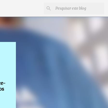
ce-
os