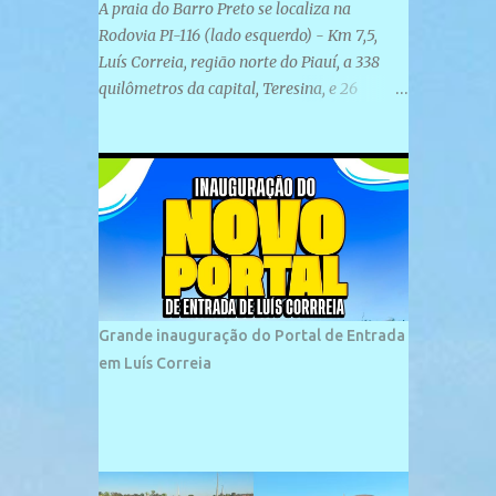
A praia do Barro Preto se localiza na
Rodovia PI-116 (lado esquerdo) - Km 7,5,
Luís Correia, região norte do Piauí, a 338
quilômetros da capital, Teresina, e 26
quilômetros da cidade de Parnaíba. É
formada por uma ampla faixa de areia
plana e retilínea na maior parte de sua
extensão, chegando a mais ou menos a 1,5
km de paisagens exuberantes. Possui ondas
suaves devido ao extensivo molhe de pedras
que não chegam a 2 metros de altura, não
apresentando dunas em seu espaço
geográfico. Não se sabe ao certo porque a
Grande inauguração do Portal de Entrada
praia leva esse nome, e muitas das suas
em Luís Correia
historias foram esquecidas ao longo do
tempo. A praia é frequentada por moradores
e turistas, em geral veranistas piauienses e,
em menor número, pessoas de estados
vizinhos. O bairro onde se localiza a praia é