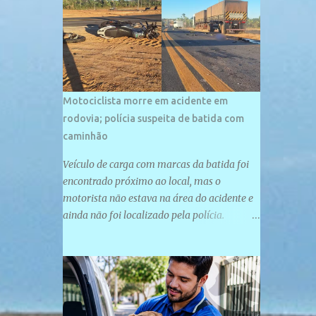
palco de amplos investimentos e projetos
grandiosos como hotéis, pousadas e
residências de veraneio de grande porte. O
maior empreendimento fixado nessa área é
o SESC Praia, inaugurado em 12 de julho de
1996. Com arquitetura moderna,...
Motociclista morre em acidente em
rodovia; polícia suspeita de batida com
caminhão
Veículo de carga com marcas da batida foi
encontrado próximo ao local, mas o
motorista não estava na área do acidente e
ainda não foi localizado pela polícia.
Motociclista morreu após acidente na PI-
247, na zona urbana de Uruçuí — Foto:
Divulgação/PMPI João Pedro de Sousa
Santos morreu na manhã desta sexta-feira
(31) em um acidente na PI-247, na zona