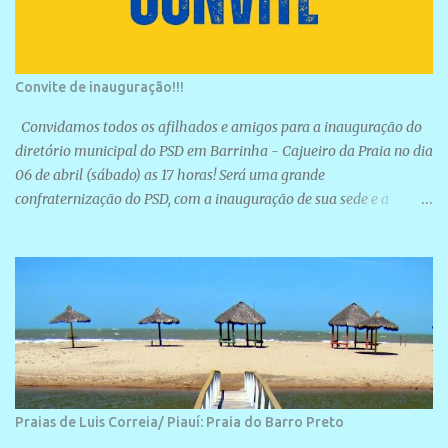
Convite de inauguração!!!
Convidamos todos os afilhados e amigos para a inauguração do
diretório municipal do PSD em Barrinha - Cajueiro da Praia no dia
06 de abril (sábado) as 17 horas! Será uma grande
confraternização do PSD, com a inauguração de sua sede e a
realização de novas filiações partidárias. A sede está localizada na
Rua São José, 98 Barrinha - Cajueiro da Praia.
Praias de Luis Correia/ Piauí: Praia do Barro Preto