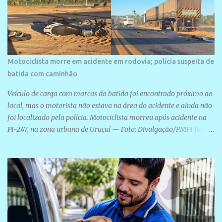
Motociclista morre em acidente em rodovia; polícia suspeita de
batida com caminhão
Veículo de carga com marcas da batida foi encontrado próximo ao
local, mas o motorista não estava na área do acidente e ainda não
foi localizado pela polícia. Motociclista morreu após acidente na
PI-247, na zona urbana de Uruçuí — Foto: Divulgação/PMPI João
Pedro de Sousa Santos morreu na manhã desta sexta-feira (31) em
um acidente na PI-247, na zona urbana de Uruçuí, no Sul do Piauí.
A Polícia Militar informou que um caminhão com marcas de
colisão foi encontrado próximo ao local. Segundo o 10º Batalhão
da Polícia Militar (10º BPM), a equipe foi acionada por volta das 6h
para atender à ocorrência. Material de referência geográfica Ao
chegar ao local, os policiais constataram a morte do motociclista e