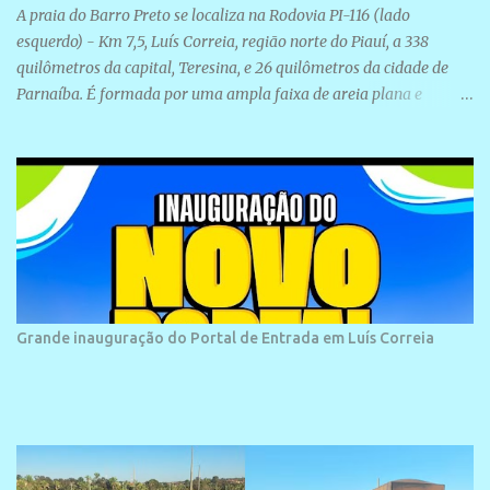
A praia do Barro Preto se localiza na Rodovia PI-116 (lado
esquerdo) - Km 7,5, Luís Correia, região norte do Piauí, a 338
quilômetros da capital, Teresina, e 26 quilômetros da cidade de
Parnaíba. É formada por uma ampla faixa de areia plana e
retilínea na maior parte de sua extensão, chegando a mais ou
menos a 1,5 km de paisagens exuberantes. Possui ondas suaves
devido ao extensivo molhe de pedras que não chegam a 2 metros
de altura, não apresentando dunas em seu espaço geográfico. Não
se sabe ao certo porque a praia leva esse nome, e muitas das suas
historias foram esquecidas ao longo do tempo. A praia é
frequentada por moradores e turistas, em geral veranistas
piauienses e, em menor número, pessoas de estados vizinhos. O
bairro onde se localiza a praia é palco de amplos investimentos e
Grande inauguração do Portal de Entrada em Luís Correia
projetos grandiosos como hotéis, pousadas e residências de
veraneio de grande porte. O maior empreendimento fixado nessa
área é o SESC Praia, inaugurado em 12 de julho de 1996. Com
arquitetura moderna,...