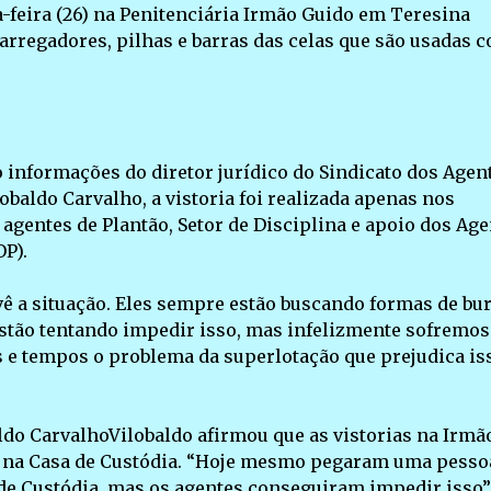
a-feira (26) na Penitenciária Irmão Guido em Teresina
 carregadores, pilhas e barras das celas que são usadas 
informações do diretor jurídico do Sindicato dos Agen
lobaldo Carvalho, a vistoria foi realizada apenas nos
 agentes de Plantão, Setor de Disciplina e apoio dos Ag
P).
vê a situação. Eles sempre estão buscando formas de bur
estão tentando impedir isso, mas infelizmente sofremos
e tempos o problema da superlotação que prejudica iss
ldo CarvalhoVilobaldo afirmou que as vistorias na Irmã
 na Casa de Custódia. “Hoje mesmo pegaram uma pesso
 de Custódia, mas os agentes conseguiram impedir isso”