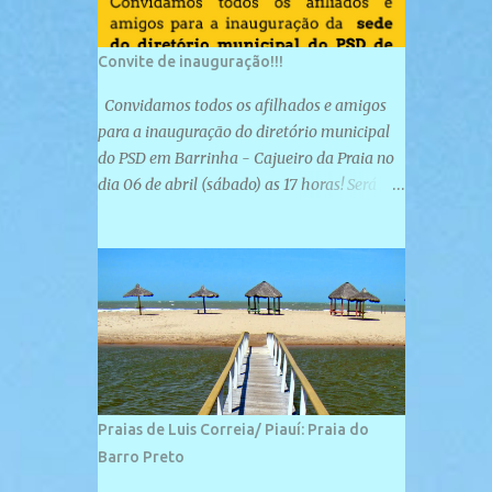
Convite de inauguração!!!
Convidamos todos os afilhados e amigos
para a inauguração do diretório municipal
do PSD em Barrinha - Cajueiro da Praia no
dia 06 de abril (sábado) as 17 horas! Será
uma grande confraternização do PSD, com a
inauguração de sua sede e a realização de
novas filiações partidárias. A sede está
localizada na Rua São José, 98 Barrinha -
Cajueiro da Praia.
Praias de Luis Correia/ Piauí: Praia do
Barro Preto