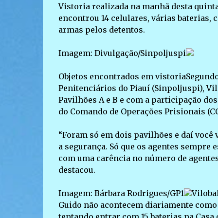
Vistoria realizada na manhã desta quint
encontrou 14 celulares, várias baterias,
armas pelos detentos.
Imagem: Divulgação/Sinpoljuspi
Objetos encontrados em vistoriaSegundo 
Penitenciários do Piauí (Sinpoljuspi), Vi
Pavilhões A e B e com a participação dos
do Comando de Operações Prisionais (CO
“Foram só em dois pavilhões e daí você 
a segurança. Só que os agentes sempre 
com uma carência no número de agentes 
destacou.
Imagem: Bárbara Rodrigues/GP1
Viloba
Guido não acontecem diariamente como
tentando entrar com 15 baterias na Casa