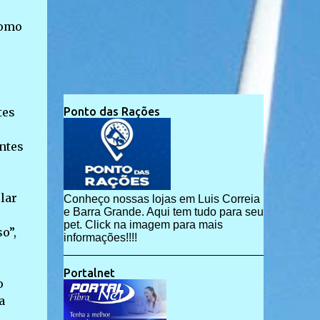
como
tes
Ponto das Rações
entes
lar
Conheço nossas lojas em Luis Correia
e Barra Grande. Aqui tem tudo para seu
pet. Click na imagem para mais
o”,
informações!!!!
Portalnet
o
a
,