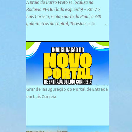
A praia do Barro Preto se localiza na
Rodovia PI-116 (lado esquerdo) - Km 7,5,
Luís Correia, região norte do Piauí, a 338
quilômetros da capital, Teresina, e 26
quilômetros da cidade de Parnaíba. É
formada por uma ampla faixa de areia
plana e retilínea na maior parte de sua
extensão, chegando a mais ou menos a 1,5
km de paisagens exuberantes. Possui ondas
suaves devido ao extensivo molhe de pedras
que não chegam a 2 metros de altura, não
apresentando dunas em seu espaço
geográfico. Não se sabe ao certo porque a
Grande inauguração do Portal de Entrada
praia leva esse nome, e muitas das suas
em Luís Correia
historias foram esquecidas ao longo do
tempo. A praia é frequentada por moradores
e turistas, em geral veranistas piauienses e,
em menor número, pessoas de estados
vizinhos. O bairro onde se localiza a praia é