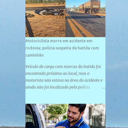
palco de amplos investimentos e projetos
grandiosos como hotéis, pousadas e
residências de veraneio de grande porte. O
maior empreendimento fixado nessa área é
o SESC Praia, inaugurado em 12 de julho de
1996. Com arquitetura moderna,...
Motociclista morre em acidente em
rodovia; polícia suspeita de batida com
caminhão
Veículo de carga com marcas da batida foi
encontrado próximo ao local, mas o
motorista não estava na área do acidente e
ainda não foi localizado pela polícia.
Motociclista morreu após acidente na PI-
247, na zona urbana de Uruçuí — Foto:
Divulgação/PMPI João Pedro de Sousa
Santos morreu na manhã desta sexta-feira
(31) em um acidente na PI-247, na zona