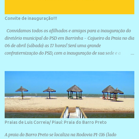
Convite de inauguração!!!
Convidamos todos os afilhados e amigos para a inauguração do
diretório municipal do PSD em Barrinha - Cajueiro da Praia no dia
06 de abril (sábado) as 17 horas! Será uma grande
confraternização do PSD, com a inauguração de sua sede e a
realização de novas filiações partidárias. A sede está localizada na
Rua São José, 98 Barrinha - Cajueiro da Praia.
Praias de Luis Correia/ Piauí: Praia do Barro Preto
A praia do Barro Preto se localiza na Rodovia PI-116 (lado