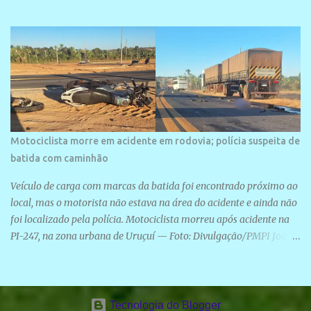
Motociclista morre em acidente em rodovia; polícia suspeita de
batida com caminhão
Veículo de carga com marcas da batida foi encontrado próximo ao
local, mas o motorista não estava na área do acidente e ainda não
foi localizado pela polícia. Motociclista morreu após acidente na
PI-247, na zona urbana de Uruçuí — Foto: Divulgação/PMPI João
Pedro de Sousa Santos morreu na manhã desta sexta-feira (31) em
um acidente na PI-247, na zona urbana de Uruçuí, no Sul do Piauí.
A Polícia Militar informou que um caminhão com marcas de
colisão foi encontrado próximo ao local. Segundo o 10º Batalhão
Tecnologia do Blogger