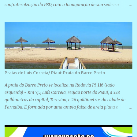
confraternização do PSD, com a inauguração de sua sede e a
realização de novas filiações partidárias. A sede está localizada na
Rua São José, 98 Barrinha - Cajueiro da Praia.
Praias de Luis Correia/ Piauí: Praia do Barro Preto
A praia do Barro Preto se localiza na Rodovia PI-116 (lado
esquerdo) - Km 7,5, Luís Correia, região norte do Piauí, a 338
quilômetros da capital, Teresina, e 26 quilômetros da cidade de
Parnaíba. É formada por uma ampla faixa de areia plana e
retilínea na maior parte de sua extensão, chegando a mais ou
menos a 1,5 km de paisagens exuberantes. Possui ondas suaves
devido ao extensivo molhe de pedras que não chegam a 2 metros
de altura, não apresentando dunas em seu espaço geográfico. Não