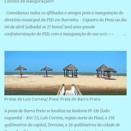
Convite de inauguração!!!
Convidamos todos os afilhados e amigos para a inauguração do
diretório municipal do PSD em Barrinha - Cajueiro da Praia no dia
06 de abril (sábado) as 17 horas! Será uma grande
confraternização do PSD, com a inauguração de sua sede e a
realização de novas filiações partidárias. A sede está localizada na
Rua São José, 98 Barrinha - Cajueiro da Praia.
Praias de Luis Correia/ Piauí: Praia do Barro Preto
A praia do Barro Preto se localiza na Rodovia PI-116 (lado
esquerdo) - Km 7,5, Luís Correia, região norte do Piauí, a 338
quilômetros da capital, Teresina, e 26 quilômetros da cidade de