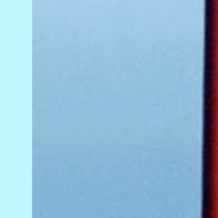
ao local, os policiais constataram a morte do
motociclista e encontraram um caminhão
com marcas da colisão próximo à área do
acidente. O motorista do veículo não estava
no local. Até a publicação desta reportagem,
ele não havia sido localizado. O Instituto
Médico Legal (IML) foi acionado para
remover o corpo da vítima. As circunstâncias
do acidente ...