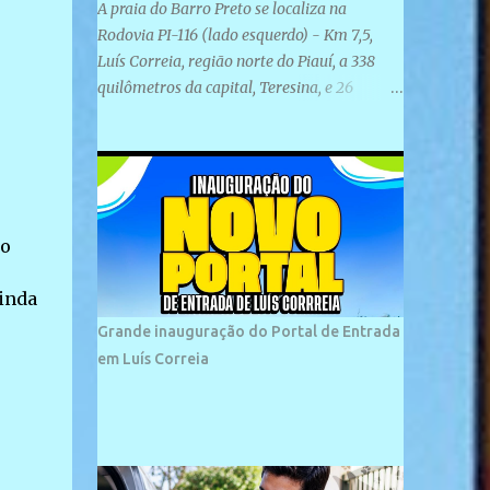
A praia do Barro Preto se localiza na
Rodovia PI-116 (lado esquerdo) - Km 7,5,
Luís Correia, região norte do Piauí, a 338
quilômetros da capital, Teresina, e 26
quilômetros da cidade de Parnaíba. É
formada por uma ampla faixa de areia
plana e retilínea na maior parte de sua
extensão, chegando a mais ou menos a 1,5
km de paisagens exuberantes. Possui ondas
do
suaves devido ao extensivo molhe de pedras
que não chegam a 2 metros de altura, não
ainda
apresentando dunas em seu espaço
geográfico. Não se sabe ao certo porque a
Grande inauguração do Portal de Entrada
praia leva esse nome, e muitas das suas
em Luís Correia
historias foram esquecidas ao longo do
tempo. A praia é frequentada por moradores
e turistas, em geral veranistas piauienses e,
em menor número, pessoas de estados
vizinhos. O bairro onde se localiza a praia é