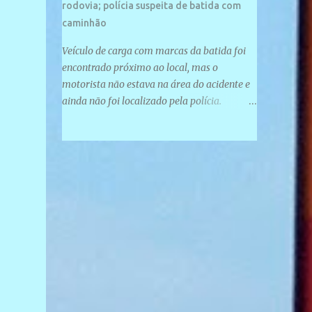
rodovia; polícia suspeita de batida com
caminhão
Veículo de carga com marcas da batida foi
encontrado próximo ao local, mas o
motorista não estava na área do acidente e
ainda não foi localizado pela polícia.
Motociclista morreu após acidente na PI-
247, na zona urbana de Uruçuí — Foto:
Divulgação/PMPI João Pedro de Sousa
Santos morreu na manhã desta sexta-feira
(31) em um acidente na PI-247, na zona
urbana de Uruçuí, no Sul do Piauí. A Polícia
Militar informou que um caminhão com
marcas de colisão foi encontrado próximo
ao local. Segundo o 10º Batalhão da Polícia
Militar (10º BPM), a equipe foi acionada por
volta das 6h para atender à ocorrência.
Material de referência geográfica Ao chegar