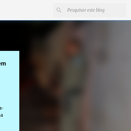
 em
a-
ra