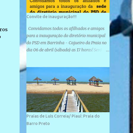
Convite de inauguração!!!
Convidamos todos os afilhados e amigos
tros
para a inauguração do diretório municipal
o
do PSD em Barrinha - Cajueiro da Praia no
dia 06 de abril (sábado) as 17 horas! Será
uma grande confraternização do PSD, com a
inauguração de sua sede e a realização de
novas filiações partidárias. A sede está
localizada na Rua São José, 98 Barrinha -
Cajueiro da Praia.
Praias de Luis Correia/ Piauí: Praia do
Barro Preto