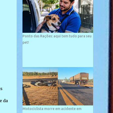
palco de amplos investimentos e projetos
grandiosos como hotéis, pousadas e
residências de veraneio de grande porte. O
maior empreendimento fixado nessa área é
o SESC Praia, inaugurado em 12 de julho de
1996. Com arquitetura moderna,...
Ponto das Rações: aqui tem tudo para seu
pet!
es
e da
Motociclista morre em acidente em