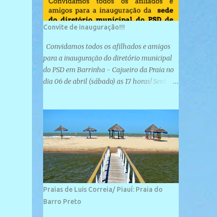
Convite de inauguração!!!
Convidamos todos os afilhados e amigos
para a inauguração do diretório municipal
do PSD em Barrinha - Cajueiro da Praia no
dia 06 de abril (sábado) as 17 horas! Será
uma grande confraternização do PSD, com a
inauguração de sua sede e a realização de
novas filiações partidárias. A sede está
localizada na Rua São José, 98 Barrinha -
Cajueiro da Praia.
Praias de Luis Correia/ Piauí: Praia do
Barro Preto