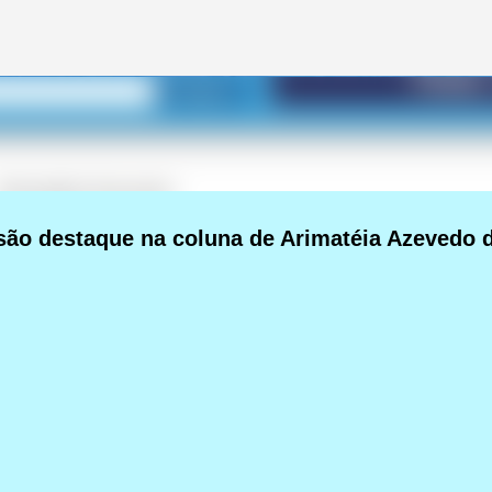
Pular para o conteúdo principal
são destaque na coluna de Arimatéia Azevedo 