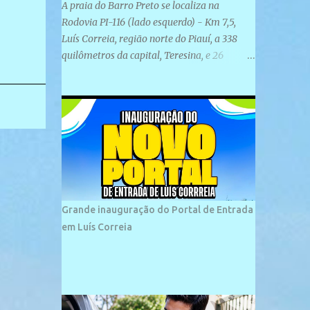
A praia do Barro Preto se localiza na
Rodovia PI-116 (lado esquerdo) - Km 7,5,
Luís Correia, região norte do Piauí, a 338
quilômetros da capital, Teresina, e 26
quilômetros da cidade de Parnaíba. É
formada por uma ampla faixa de areia
plana e retilínea na maior parte de sua
extensão, chegando a mais ou menos a 1,5
km de paisagens exuberantes. Possui ondas
suaves devido ao extensivo molhe de pedras
que não chegam a 2 metros de altura, não
apresentando dunas em seu espaço
geográfico. Não se sabe ao certo porque a
Grande inauguração do Portal de Entrada
praia leva esse nome, e muitas das suas
em Luís Correia
historias foram esquecidas ao longo do
tempo. A praia é frequentada por moradores
e turistas, em geral veranistas piauienses e,
em menor número, pessoas de estados
vizinhos. O bairro onde se localiza a praia é