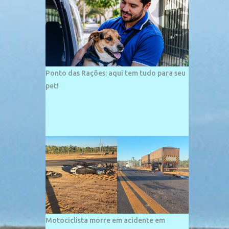
palco de amplos investimentos e projetos
grandiosos como hotéis, pousadas e
residências de veraneio de grande porte. O
maior empreendimento fixado nessa área é
o SESC Praia, inaugurado em 12 de julho de
1996. Com arquitetura moderna,...
Ponto das Rações: aqui tem tudo para seu
pet!
Motociclista morre em acidente em