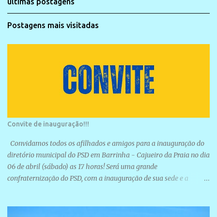
últimas postagens
Postagens mais visitadas
Convite de inauguração!!!
Convidamos todos os afilhados e amigos para a inauguração do
diretório municipal do PSD em Barrinha - Cajueiro da Praia no dia
06 de abril (sábado) as 17 horas! Será uma grande
confraternização do PSD, com a inauguração de sua sede e a
realização de novas filiações partidárias. A sede está localizada na
Rua São José, 98 Barrinha - Cajueiro da Praia.