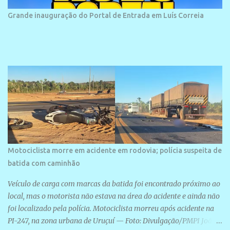
bairro onde se localiza a praia é palco de amplos investimentos e
Grande inauguração do Portal de Entrada em Luís Correia
projetos grandiosos como hotéis, pousadas e residências de
veraneio de grande porte. O maior empreendimento fixado nessa
área é o SESC Praia, inaugurado em 12 de julho de 1996. Com
arquitetura moderna,...
Motociclista morre em acidente em rodovia; polícia suspeita de
batida com caminhão
Veículo de carga com marcas da batida foi encontrado próximo ao
local, mas o motorista não estava na área do acidente e ainda não
foi localizado pela polícia. Motociclista morreu após acidente na
PI-247, na zona urbana de Uruçuí — Foto: Divulgação/PMPI João