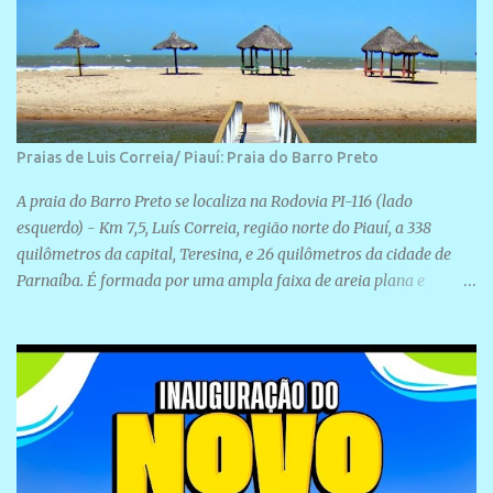
Praias de Luis Correia/ Piauí: Praia do Barro Preto
A praia do Barro Preto se localiza na Rodovia PI-116 (lado
esquerdo) - Km 7,5, Luís Correia, região norte do Piauí, a 338
quilômetros da capital, Teresina, e 26 quilômetros da cidade de
Parnaíba. É formada por uma ampla faixa de areia plana e
retilínea na maior parte de sua extensão, chegando a mais ou
menos a 1,5 km de paisagens exuberantes. Possui ondas suaves
devido ao extensivo molhe de pedras que não chegam a 2 metros
de altura, não apresentando dunas em seu espaço geográfico. Não
se sabe ao certo porque a praia leva esse nome, e muitas das suas
historias foram esquecidas ao longo do tempo. A praia é
frequentada por moradores e turistas, em geral veranistas
piauienses e, em menor número, pessoas de estados vizinhos. O