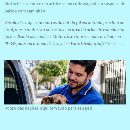
Motociclista morre em acidente em rodovia; polícia suspeita de
batida com caminhão
Veículo de carga com marcas da batida foi encontrado próximo ao
local, mas o motorista não estava na área do acidente e ainda não
foi localizado pela polícia. Motociclista morreu após acidente na
PI-247, na zona urbana de Uruçuí — Foto: Divulgação/PMPI João
Pedro de Sousa Santos morreu na manhã desta sexta-feira (31) em
um acidente na PI-247, na zona urbana de Uruçuí, no Sul do Piauí.
A Polícia Militar informou que um caminhão com marcas de
colisão foi encontrado próximo ao local. Segundo o 10º Batalhão
da Polícia Militar (10º BPM), a equipe foi acionada por volta das 6h
para atender à ocorrência. Material de referência geográfica Ao
chegar ao local, os policiais constataram a morte do motociclista e
encontraram um caminhão com marcas da colisão próximo à área
do acidente. O motorista do veículo não estava no local. Até a
Ponto das Rações: aqui tem tudo para seu pet!
publicação desta reportagem, ele não havia sido localizado. O
Instituto Médico Legal (IML) foi acionado para remover o corpo
da vítima. As circunstâncias do acidente ...