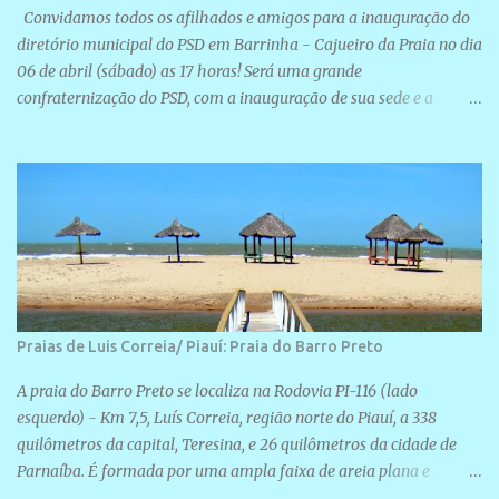
Convidamos todos os afilhados e amigos para a inauguração do
diretório municipal do PSD em Barrinha - Cajueiro da Praia no dia
06 de abril (sábado) as 17 horas! Será uma grande
confraternização do PSD, com a inauguração de sua sede e a
realização de novas filiações partidárias. A sede está localizada na
Rua São José, 98 Barrinha - Cajueiro da Praia.
Praias de Luis Correia/ Piauí: Praia do Barro Preto
A praia do Barro Preto se localiza na Rodovia PI-116 (lado
esquerdo) - Km 7,5, Luís Correia, região norte do Piauí, a 338
quilômetros da capital, Teresina, e 26 quilômetros da cidade de
Parnaíba. É formada por uma ampla faixa de areia plana e
retilínea na maior parte de sua extensão, chegando a mais ou