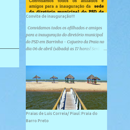
Convite de inauguração!!!
Convidamos todos os afilhados e amigos
para a inauguração do diretório municipal
do PSD em Barrinha - Cajueiro da Praia no
dia 06 de abril (sábado) as 17 horas! Será
uma grande confraternização do PSD, com a
inauguração de sua sede e a realização de
novas filiações partidárias. A sede está
localizada na Rua São José, 98 Barrinha -
Cajueiro da Praia.
Praias de Luis Correia/ Piauí: Praia do
Barro Preto