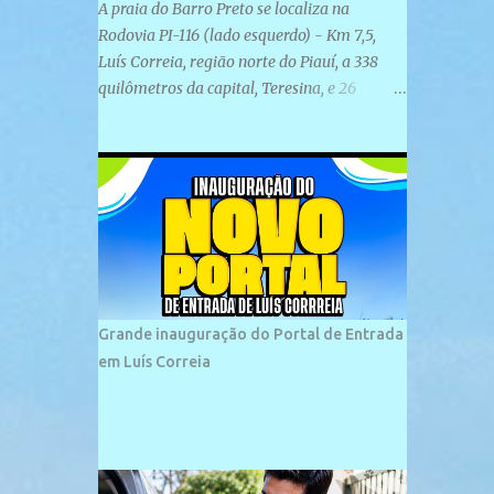
A praia do Barro Preto se localiza na
Rodovia PI-116 (lado esquerdo) - Km 7,5,
Luís Correia, região norte do Piauí, a 338
quilômetros da capital, Teresina, e 26
quilômetros da cidade de Parnaíba. É
formada por uma ampla faixa de areia
plana e retilínea na maior parte de sua
extensão, chegando a mais ou menos a 1,5
km de paisagens exuberantes. Possui ondas
suaves devido ao extensivo molhe de pedras
que não chegam a 2 metros de altura, não
apresentando dunas em seu espaço
geográfico. Não se sabe ao certo porque a
Grande inauguração do Portal de Entrada
praia leva esse nome, e muitas das suas
em Luís Correia
historias foram esquecidas ao longo do
tempo. A praia é frequentada por moradores
e turistas, em geral veranistas piauienses e,
em menor número, pessoas de estados
vizinhos. O bairro onde se localiza a praia é