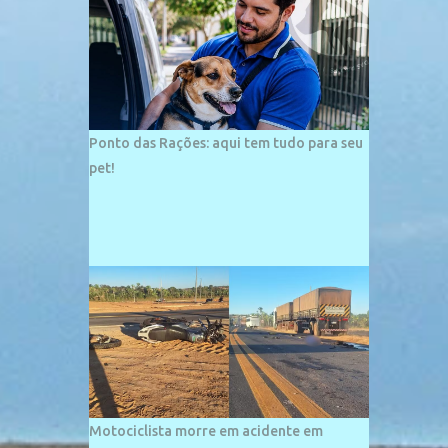
palco de amplos investimentos e projetos
grandiosos como hotéis, pousadas e
residências de veraneio de grande porte. O
maior empreendimento fixado nessa área é
o SESC Praia, inaugurado em 12 de julho de
1996. Com arquitetura moderna,...
Ponto das Rações: aqui tem tudo para seu
pet!
Motociclista morre em acidente em