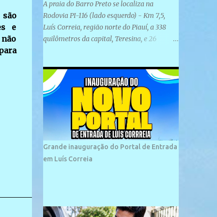
A praia do Barro Preto se localiza na
 são
Rodovia PI-116 (lado esquerdo) - Km 7,5,
es e
Luís Correia, região norte do Piauí, a 338
 não
quilômetros da capital, Teresina, e 26
para
quilômetros da cidade de Parnaíba. É
formada por uma ampla faixa de areia
plana e retilínea na maior parte de sua
extensão, chegando a mais ou menos a 1,5
km de paisagens exuberantes. Possui ondas
suaves devido ao extensivo molhe de pedras
que não chegam a 2 metros de altura, não
apresentando dunas em seu espaço
geográfico. Não se sabe ao certo porque a
Grande inauguração do Portal de Entrada
praia leva esse nome, e muitas das suas
em Luís Correia
historias foram esquecidas ao longo do
tempo. A praia é frequentada por moradores
e turistas, em geral veranistas piauienses e,
em menor número, pessoas de estados
vizinhos. O bairro onde se localiza a praia é