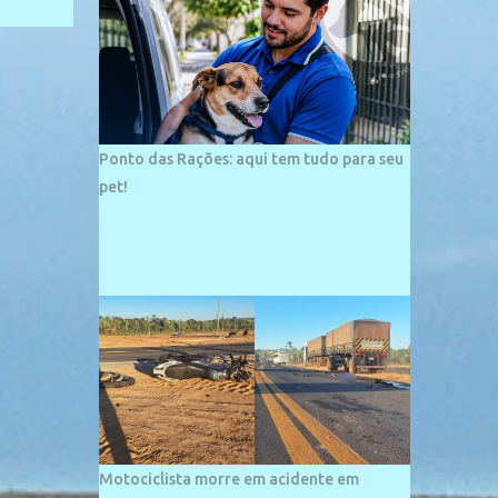
palco de amplos investimentos e projetos
grandiosos como hotéis, pousadas e
residências de veraneio de grande porte. O
maior empreendimento fixado nessa área é
o SESC Praia, inaugurado em 12 de julho de
1996. Com arquitetura moderna,...
Ponto das Rações: aqui tem tudo para seu
pet!
Motociclista morre em acidente em