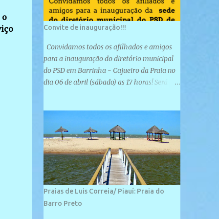
 o
Convite de inauguração!!!
viço
Convidamos todos os afilhados e amigos
para a inauguração do diretório municipal
do PSD em Barrinha - Cajueiro da Praia no
dia 06 de abril (sábado) as 17 horas! Será
uma grande confraternização do PSD, com a
inauguração de sua sede e a realização de
novas filiações partidárias. A sede está
localizada na Rua São José, 98 Barrinha -
Cajueiro da Praia.
Praias de Luis Correia/ Piauí: Praia do
Barro Preto