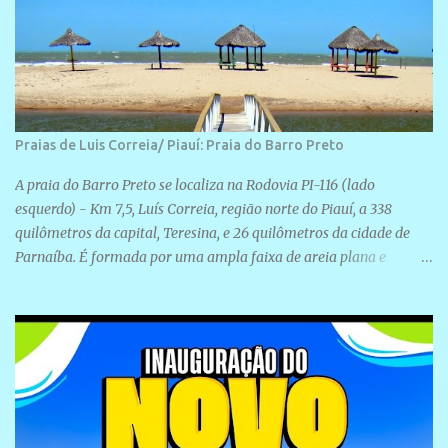
Praias de Luis Correia/ Piauí: Praia do Barro Preto
A praia do Barro Preto se localiza na Rodovia PI-116 (lado
esquerdo) - Km 7,5, Luís Correia, região norte do Piauí, a 338
quilômetros da capital, Teresina, e 26 quilômetros da cidade de
Parnaíba. É formada por uma ampla faixa de areia plana e
retilínea na maior parte de sua extensão, chegando a mais ou
menos a 1,5 km de paisagens exuberantes. Possui ondas suaves
devido ao extensivo molhe de pedras que não chegam a 2 metros
de altura, não apresentando dunas em seu espaço geográfico. Não
se sabe ao certo porque a praia leva esse nome, e muitas das suas
historias foram esquecidas ao longo do tempo. A praia é
frequentada por moradores e turistas, em geral veranistas