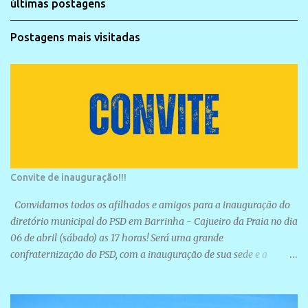
últimas postagens
Postagens mais visitadas
Convite de inauguração!!!
Convidamos todos os afilhados e amigos para a inauguração do
diretório municipal do PSD em Barrinha - Cajueiro da Praia no dia
06 de abril (sábado) as 17 horas! Será uma grande
confraternização do PSD, com a inauguração de sua sede e a
realização de novas filiações partidárias. A sede está localizada na
Rua São José, 98 Barrinha - Cajueiro da Praia.