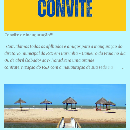
Convite de inauguração!!!
Convidamos todos os afilhados e amigos para a inauguração do
diretório municipal do PSD em Barrinha - Cajueiro da Praia no dia
06 de abril (sábado) as 17 horas! Será uma grande
confraternização do PSD, com a inauguração de sua sede e a
realização de novas filiações partidárias. A sede está localizada na
Rua São José, 98 Barrinha - Cajueiro da Praia.