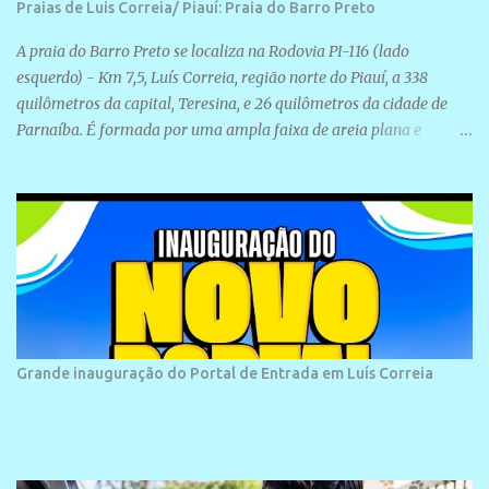
Praias de Luis Correia/ Piauí: Praia do Barro Preto
A praia do Barro Preto se localiza na Rodovia PI-116 (lado
esquerdo) - Km 7,5, Luís Correia, região norte do Piauí, a 338
quilômetros da capital, Teresina, e 26 quilômetros da cidade de
Parnaíba. É formada por uma ampla faixa de areia plana e
retilínea na maior parte de sua extensão, chegando a mais ou
menos a 1,5 km de paisagens exuberantes. Possui ondas suaves
devido ao extensivo molhe de pedras que não chegam a 2 metros
de altura, não apresentando dunas em seu espaço geográfico. Não
se sabe ao certo porque a praia leva esse nome, e muitas das suas
historias foram esquecidas ao longo do tempo. A praia é
frequentada por moradores e turistas, em geral veranistas
piauienses e, em menor número, pessoas de estados vizinhos. O
bairro onde se localiza a praia é palco de amplos investimentos e
Grande inauguração do Portal de Entrada em Luís Correia
projetos grandiosos como hotéis, pousadas e residências de
veraneio de grande porte. O maior empreendimento fixado nessa
área é o SESC Praia, inaugurado em 12 de julho de 1996. Com
arquitetura moderna,...